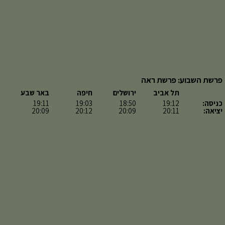
פרשת השבוע: פרשת ראה
תל אביב
ירושלים
חיפה
באר שבע
כניסה:
19:12
18:50
19:03
19:11
יציאה:
20:11
20:09
20:12
20:09