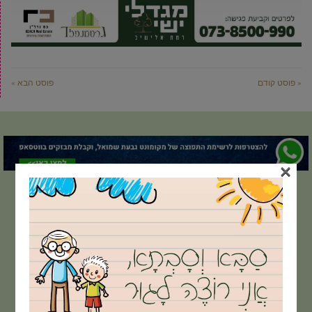
« פוסט קודם
פוסט הבא »
×