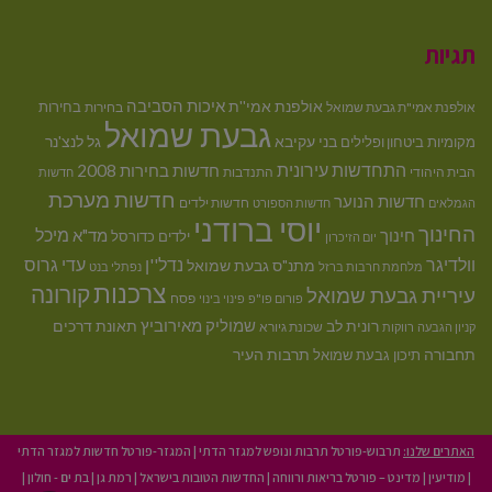
תגיות
איכות הסביבה
אולפנת אמי''ת
בחירות
אולפנת אמי"ת גבעת שמואל
בחירות
גבעת שמואל
בני עקיבא
גל לנצ'נר
מקומיות
ביטחון ופלילים
התחדשות עירונית
חדשות בחירות 2008
הבית היהודי
התנדבות
חדשות
חדשות מערכת
חדשות הנוער
חדשות ילדים
הגמלאים
חדשות הספורט
יוסי ברודני
החינוך
מיכל
חינוך
מד"א
ילדים
כדורסל
יום הזיכרון
וולדיגר
נדל''ן
עדי גרוס
מתנ"ס גבעת שמואל
מלחמת חרבות ברזל
נפתלי בנט
צרכנות
קורונה
עיריית גבעת שמואל
פסח
פורום פו"פ
פינוי בינוי
רונית לב
שמוליק מאירוביץ
תאונת דרכים
שכונת גיורא
קניון הגבעה
רווקות
תחבורה
תיכון גבעת שמואל
תרבות העיר
האתרים שלנו:
תרבוש-פורטל תרבות ונופש למגזר הדתי
|
המגזר-פורטל חדשות למגזר הדתי
|
מודיעין
|
מדינט – פורטל בריאות ורווחה
|
החדשות הטובות בישראל
|
רמת גן
|
בת ים - חולון
|