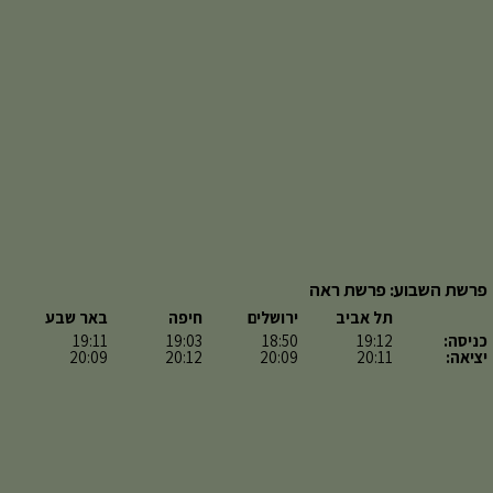
פרשת השבוע: פרשת ראה
תל אביב
ירושלים
חיפה
באר שבע
כניסה:
19:12
18:50
19:03
19:11
יציאה:
20:11
20:09
20:12
20:09