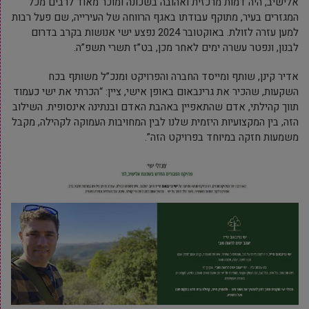
אלישיב, היה דמות מרכזית ואהובה בשכונה ומוכר מאוד לרבים מכל
המגזרים בעיר, מתוקף עבודתו באגף הרווחה של העירייה, שם פעל רבות
למען עזרה לזולת. באוקטובר 2024 נפצע ישי אנושות בקרב בדרום
לבנון, ונפטר עשרה ימים לאחר מכן, בט”ז תשרי תשפ”ה.
אדיר קינן, שותף ומייסד החברה והפרויקט ומנכ”ל משותף בכח
השקעות, שהכיר את גרינבאום באופן אישי, ציין: “הכרתי את ישי כעמוד
תווך קהילתי, אדם שהתאפיין באהבת האדם ובנתינה אינסופית. השילוב
הזה, בין המקצועיות היזמית שלנו לבין המחויבות העמוקה לקהילה, מקבל
משמעות חזקה במיוחד בפרויקט הזה”.