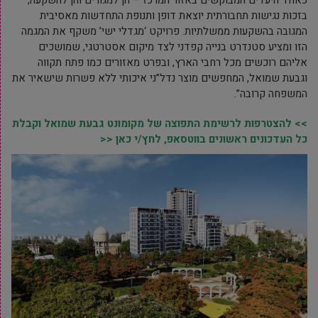
כאחד היעדים המבוקשים באזור המרכז – הן למגורים והן להשקעה,
בזכות נגישות תחבורתית יוצאת דופן ותנופת התחדשות מאסיבית
המגובה בהשקעות ממשלתיות. פרויקט ‘מגדלי ישי’ משקף את המגמה
הזו ומציע סטנדרט בנייה קפדני לצד מיקום אסטרטגי, שמושכים
אליהם רוכשים מכל רחבי הארץ, ובפרט מאזורים כמו פתח תקווה
וגבעת שמואל, המחפשים מוצר נדל”ני איכותי ללא פשרות שישאיר את
המשפחה קרובה”.
>> להצטרפות לרשימת התפוצה של מקומונט גבעת שמואל וקבלת
כל העדכונים ראשונים בווטסאפ, לחץ/י כאן <<