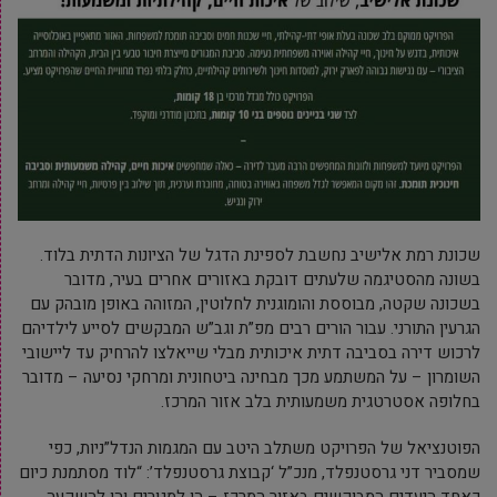
שכונת רמת אלישיב נחשבת לספינת הדגל של הציונות הדתית בלוד.
בשונה מהסטיגמה שלעתים דובקת באזורים אחרים בעיר, מדובר
בשכונה שקטה, מבוססת והומוגנית לחלוטין, המזוהה באופן מובהק עם
הגרעין התורני. עבור הורים רבים מפ”ת וגב”ש המבקשים לסייע לילדיהם
לרכוש דירה בסביבה דתית איכותית מבלי שייאלצו להרחיק עד ליישובי
השומרון – על המשתמע מכך מבחינה ביטחונית ומרחקי נסיעה – מדובר
בחלופה אסטרטגית משמעותית בלב אזור המרכז.
הפוטנציאל של הפרויקט משתלב היטב עם המגמות הנדל”ניות, כפי
שמסביר דני גרסטנפלד, מנכ”ל ‘קבוצת גרסטנפלד’: “לוד מסתמנת כיום