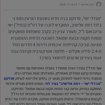
תוכן שיווקי
5 אפריל, 2026
‘מגדלי ישי’, פרויקט בניה חדש בשכונת הגרעין התורני
בלוד רמת אלישיב, המוקדש לזכרו של רס”מ (במיל’) ישי
גרינבאום ז”ל, מעורר עניין רב בקרב משפחות ומשקיעים
מפתח תקווה וגבעת שמואל. השכונה הדתית ההומוגנית
מציעה סביבה קהילתית איכותית ודירות 4 חדרים החל
מ-2.4 מיליון שקלים – חלופה אטרקטיבית וקרובה עבור
זוגות צעירים שרוצים להישאר במרכז
ענף הנדל”ן במרכז הארץ מתמודד בשנים האחרונות עם מחסור
בעתודות קרקע ומחירים מאמירים, המאלצים זוגות צעירים רבים
מהמגזר הדתי-לאומי להתרחק מגוש דן. בימים אלו יוצא לשיווק
פרויקט
“מגדלי ישי – רמת אלישיב” בעיר לוד
, המציע פתרון מגורים איכותי
הממוקם במרחק נסיעה קצר מפתח תקווה וגבעת שמואל. הפרויקט,
המקודם על ידי היזמית ‘כח השקעות’ שבבעלות החברות ‘כח נדל”ן’
ו’קבוצת גרסטנפלד’ היזמית והקבלנית הותיקה, מוקדש לזכרו של רס״מ
(במיל׳) ישי גרינבאום ז״ל, תושב השכונה שנפל בקרבות בלבנון לפני