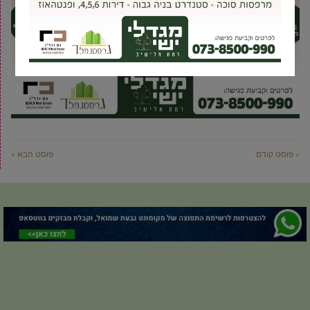
« פוסט קודם
פוסט הבא »