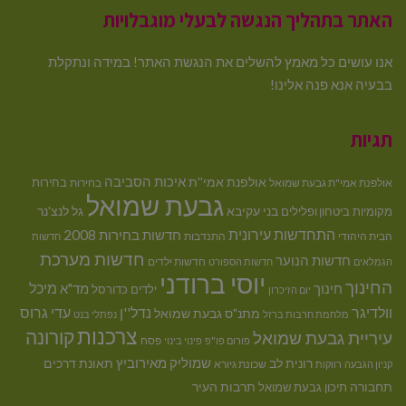
האתר בתהליך הנגשה לבעלי מוגבלויות
אנו עושים כל מאמץ להשלים את הנגשת האתר! במידה ונתקלת
בבעיה אנא פנה אלינו!
תגיות
איכות הסביבה
אולפנת אמי''ת
בחירות
אולפנת אמי"ת גבעת שמואל
בחירות
גבעת שמואל
בני עקיבא
גל לנצ'נר
מקומיות
ביטחון ופלילים
התחדשות עירונית
חדשות בחירות 2008
הבית היהודי
התנדבות
חדשות
חדשות מערכת
חדשות הנוער
חדשות ילדים
הגמלאים
חדשות הספורט
יוסי ברודני
החינוך
מיכל
חינוך
מד"א
ילדים
כדורסל
יום הזיכרון
וולדיגר
נדל''ן
עדי גרוס
מתנ"ס גבעת שמואל
מלחמת חרבות ברזל
נפתלי בנט
צרכנות
קורונה
עיריית גבעת שמואל
פסח
פורום פו"פ
פינוי בינוי
רונית לב
שמוליק מאירוביץ
תאונת דרכים
שכונת גיורא
קניון הגבעה
רווקות
תחבורה
תיכון גבעת שמואל
תרבות העיר