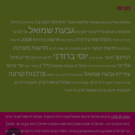
תגיות
איכות הסביבה
אולפנת אמי''ת
בחירות
אולפנת אמי"ת גבעת שמואל
בחירות
גבעת שמואל
בני עקיבא
גל לנצ'נר
מקומיות
ביטחון ופלילים
התחדשות עירונית
חדשות בחירות 2008
הבית היהודי
התנדבות
חדשות
חדשות מערכת
חדשות הנוער
חדשות ילדים
הגמלאים
חדשות הספורט
יוסי ברודני
החינוך
מיכל
חינוך
מד"א
ילדים
כדורסל
יום הזיכרון
וולדיגר
נדל''ן
עדי גרוס
מתנ"ס גבעת שמואל
מלחמת חרבות ברזל
נפתלי בנט
צרכנות
קורונה
עיריית גבעת שמואל
פסח
פורום פו"פ
פינוי בינוי
רונית לב
שמוליק מאירוביץ
תאונת דרכים
שכונת גיורא
קניון הגבעה
רווקות
תחבורה
תיכון גבעת שמואל
תרבות העיר
האתרים שלנו:
תרבוש-פורטל תרבות ונופש למגזר הדתי
|
המגזר-פורטל חדשות למגזר הדתי
|
מודיעין
|
מדינט – פורטל בריאות ורווחה
|
החדשות הטובות בישראל
|
רמת גן
|
בת ים - חולון
|
גב"ש
|
יש''ע:שומרון בנימין וגוש עציון
|
במרכז- לחברי הבית היהודי
|
לוד
|
לימודים אקדמאיים
גליל