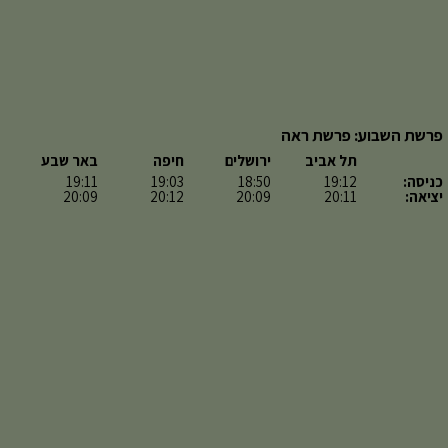
פרשת השבוע: פרשת ראה
תל אביב
ירושלים
חיפה
באר שבע
כניסה:
19:12
18:50
19:03
19:11
יציאה:
20:11
20:09
20:12
20:09