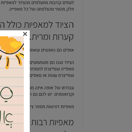
לעתים קרובות מתעלמים מהציוד למאפיות כ
חלק מהותי מהצלחתה של כל מאפייה.
הציוד למאפיות כולל הכ
×
קערות ומרית.
אופים הם האנשים שאחראים על הכנת לחמים
הציוד שבו הם משתמשים בעבודתם יכול ל
מאפייה שמייצרת לחמניות, הם יצטרכו להחזי
שמייצרת עוגות או מאפים, אז הם יצטרכו ל
עבודתו של אופה אינה מוגבלת רק להכנת ל
וקרואסונים. יש להם גם תפקיד חשוב בפית
מאפיות דורשות מספר ציוד לפעילותן. זה כו
מאפיות רבות פונות לש