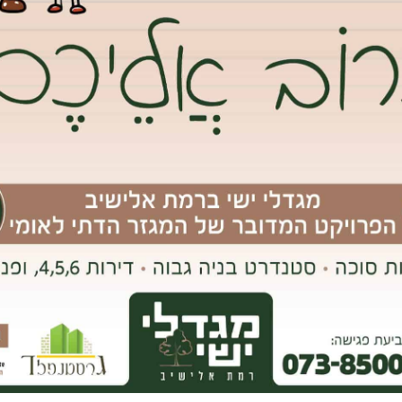
 את הייצור.
אפיות עתירות נפח שצריכות לייצר כמויות גדולות של מוצרים על בסיס
ה בביקוש, גדל גם הציוד למאפיות.
ציוד אחר בהתאם לגודלן ולעסק שלהן.
, סוכר, שמרים, מלח ומים לבצק או לבלילה. יריעות בצק משמשות
יתן לאפות על תבנית אפייה.למאפיות צריך להיות הציוד המתאים כדי
ים ביותר. הם צריכים כלים שונים למשימות שונות.
נור, מיקסר, יריעת בצק ומדחום לתנור. למידע נוסף היכנסו >>
אימייל