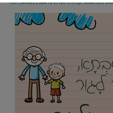
נט גבעת שמואל וקבלת כל העדכונים ראשונים בווטסאפ, לחץ/י