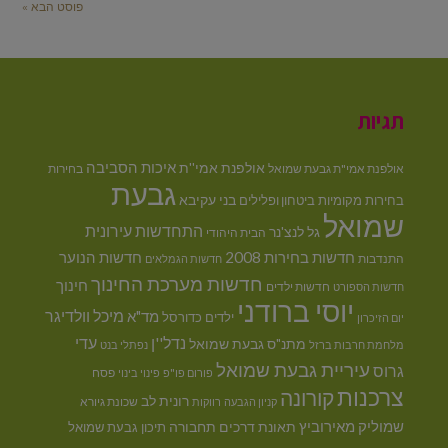
פוסט הבא »
תגיות
איכות הסביבה
אולפנת אמי''ת
אולפנת אמי"ת גבעת שמואל
בחירות
גבעת
בני עקיבא
בחירות מקומיות
ביטחון ופלילים
שמואל
התחדשות עירונית
גל לנצ'נר
הבית היהודי
חדשות בחירות 2008
חדשות הנוער
התנדבות
חדשות הגמלאים
חדשות מערכת החינוך
חינוך
חדשות ילדים
חדשות הספורט
יוסי ברודני
מיכל וולדיגר
מד"א
ילדים
כדורסל
יום הזיכרון
נדל''ן
עדי
מתנ"ס גבעת שמואל
מלחמת חרבות ברזל
נפתלי בנט
עיריית גבעת שמואל
גרוס
פסח
פורום פו"פ
פינוי בינוי
צרכנות
קורונה
רונית לב
שכונת גיורא
קניון הגבעה
רווקות
שמוליק מאירוביץ
תחבורה
תאונת דרכים
תיכון גבעת שמואל