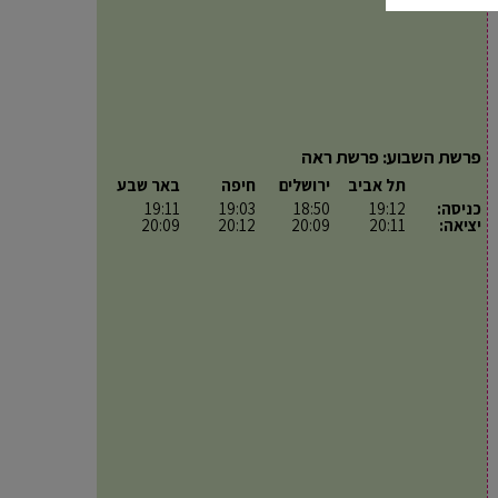
פרשת השבוע: פרשת ראה
תל אביב
ירושלים
חיפה
באר שבע
כניסה:
19:12
18:50
19:03
19:11
יציאה:
20:11
20:09
20:12
20:09