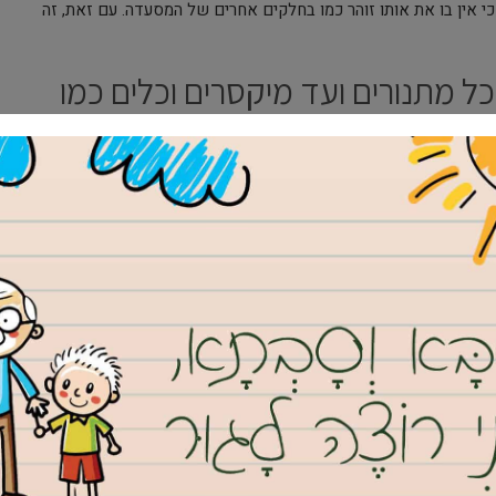
י אין בו את אותו זוהר כמו בחלקים אחרים של המסעדה. עם זאת, זה
ל מתנורים ועד מיקסרים וכלים כמו
 ומאפים. זו עבודה קשה מאוד שדורשת הרבה מיומנות, ניסיון ותרגול.
השתנות בהתאם לסוג המאפייה שהם מפעילים. לדוגמה, אם הם מנהלים
ק מכונות ערבוב ותנורים כדי להכין אותן. אם הם מנהלים מאפייה
החזיק תנורים עם הגדרות טמפרטורה שונות כדי לאפות אותם כראוי.
חמים ומאפים – אופים אלו מכינים גם פריטים נוספים כמו מאפינס
וח מתכונים חדשים או ביצירת מוצרים חדשים עבורם
לל תנורים, מיקסרים, כפפות לתנור וכלים אחרים.
ימוש ברובוטים על מנת לצמצם את