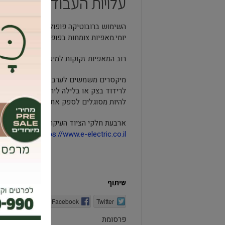
עלויות העבודה ולהגדיל
השימוש ברובוטיקה פופולרי במיוחד בקרב מ
יומי.מאפיות צומחות בפופולריות. עם העליי
רוב המאפיות זקוקות למיקסר, יריעת בצק ו
מיקסרים משמשים לערבב מרכיבים כמו קמח
לרידוד בצק או בלילה ליריעות או צורות שנ
להיות מסוגלים לספק את מוצרי המאפה הטוב
ארבעת חלקי הציוד העיקריים במאפייה הם: ת
https://www.e-electric.co.il/
שיתוף
Twitter
Facebook
הדפסה
פרסומת