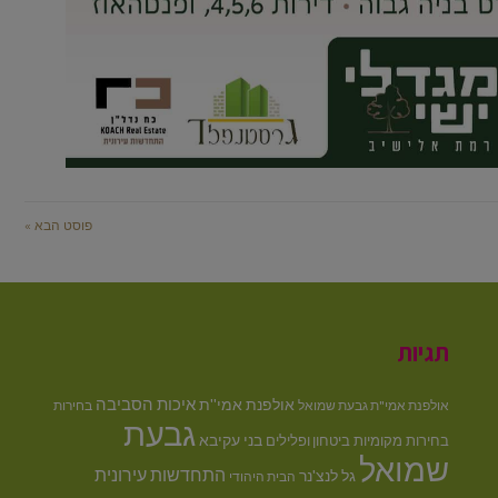
פוסט הבא »
תגיות
איכות הסביבה
אולפנת אמי''ת
אולפנת אמי"ת גבעת שמואל
בחירות
גבעת
בני עקיבא
בחירות מקומיות
ביטחון ופלילים
שמואל
התחדשות עירונית
גל לנצ'נר
הבית היהודי