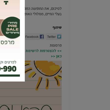
לסיכום, את החופשה הזוגיות או המשפחתית
בעלי החיים, מסלולי האופניים והאווירה הנ
שיתוף
Twitter
Facebook
הדפסה
פרסומת
>> להצטרפות לרשימת התפוצה של מקומו
כאן <<