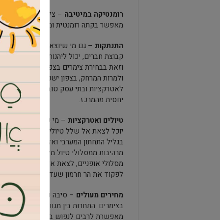
רומנטיקה במיטיבה
– צימרים הפכו למקום א
מאפשר בקתה רומנטית ומבודדת בה יכולים 
התנתקות
– גם מי שיוצא לחופשה לבד, ע
קבוצת חברים, יכול ליהנות ממקסימום ביד
וזאת בבחירת צימרים בצפון באזור מבודד י
ולמרות המרחק, בצפון ישנם מגוון מקומות ל
לאטרקציות ובתי עסק טובים וזאת למרות ה
יחסית מהמרכז.
טיולים ואטרקציות
– מי שיבחר בשהייה בת
יוכל לצאת אל שלל טיולים ואטרקציות באזור
בגליל התחתון המערבי ואזור הגולן – כולם 
מרהיבות ממסלולי טיול מלאי ירק ונחלים, 
מסלולי אופניים, לצאת אל מגוון אטרקציות
לפקוד את הר חרמון שעדיין מכיל שלג בסוף
מחירים מעולים
– סיבה נוספת בגינה כדאי 
בצימרים. התחרות בין מגוון רחב של בתי האר
מאפשרת לרבים לנפוש בכיף במקומות טובל