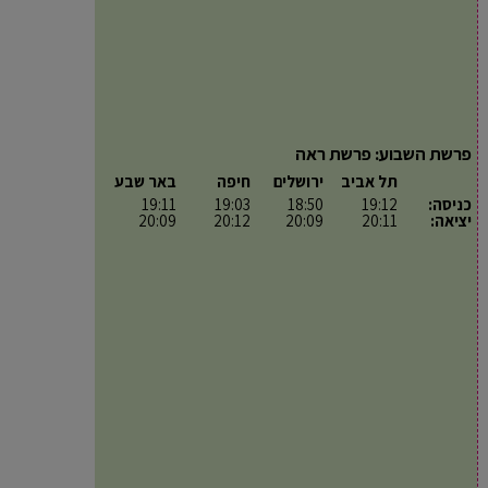
פרשת השבוע: פרשת ראה
תל אביב
ירושלים
חיפה
באר שבע
כניסה:
19:12
18:50
19:03
19:11
יציאה:
20:11
20:09
20:12
20:09