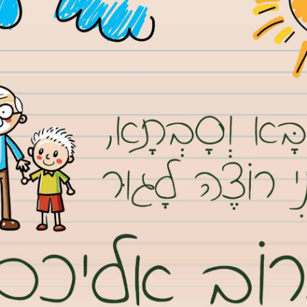
ירוח אהוב על ידי זוגות. הצימר שמספק הפוגה כיפית מחיי היום יום,
לבלות זוגות אוהבים שרוצים לצאת אל הפסקה כיפית מחיי היום יום.
ם המשפחה או עם
וד בעת החופשה
חסית. עם זאת
ינה הקרובים
יותם מבודדים
וך
צימר בצפון
. בגליל העליון,
מציעים תצפיות
צילום: pixabay
אפשר להגיע אל
 בכינרת ואף
 העונה הקרה.
לבחור בחופשה בצימר, נוגעת לעלויות נמוכות של סופי שבוע וחופשות
חה ומלונות, כמו גם תחרות בין צימרים: מובילה להוזלת מחירים ובכך
ים בירוק שמספקים רוגע ושקט נפשי.