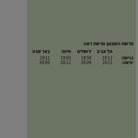
פרשת השבוע: פרשת ראה
תל אביב
ירושלים
חיפה
באר שבע
כניסה:
19:12
18:50
19:03
19:11
יציאה:
20:11
20:09
20:12
20:09