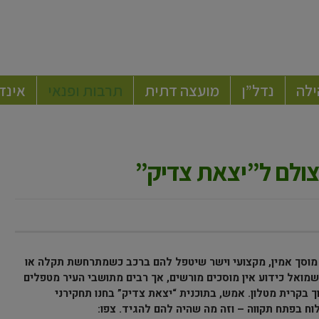
ילה
נדל”ן
מועצה דתית
תרבות ופנאי
אינד
צולם ל”יצאת צדיק”
מוסך אמין, מקצועי וישר שיטפל להם ברכב כשמתרחשת תקלה או
מואל כידוע אין מוסכים מורשים, אך רבים מתושבי העיר מטפלים
בקרית מטלון. אמש, בתוכנית “יצאת צדיק” בחנו תחקירני
וח בפתח תקווה – וזה מה שהיה להם להגיד. צפו: