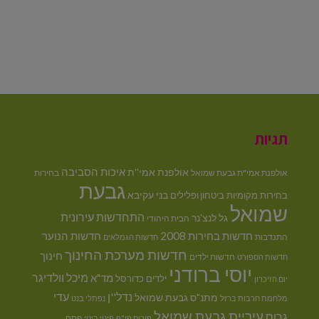
תגיות
איכות הסביבה
אולפנת אמי''ת
אולפנת אמי"ת גבעת שמואל
בחירות
גבעת
בני עקיבא
בחירות מקומיות
ביטחון ופלילים
שמואל
התחדשות עירונית
גל לנצ'נר
הבית היהודי
חדשות בחירות 2008
חדשות הנוער
התנדבות
חדשות הגמלאים
חדשות מערכת החינוך
חינוך
חדשות ילדים
חדשות הספורט
יוסי ברודני
מיכל וולדיגר
מד"א
ילדים
כדורסל
יום הזיכרון
נדל''ן
עדי
מתנ"ס גבעת שמואל
מלחמת חרבות ברזל
נפתלי בנט
עיריית גבעת שמואל
גרוס
פסח
פורום פו"פ
פינוי בינוי