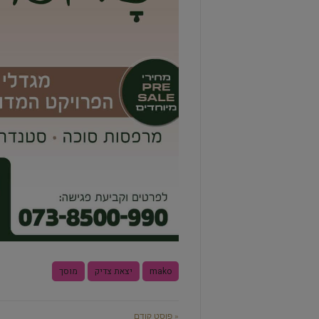
mako
יצאת צדיק
מוסך
« פוסט קודם