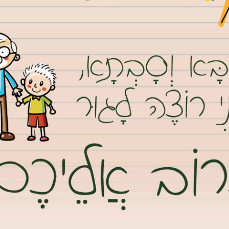
עידו רוקח מ”מוסך מטלון”. צילום מסך
אימייל
נט גבעת שמואל וקבלת כל העדכונים ראשונים בווטסאפ, לחץ/י