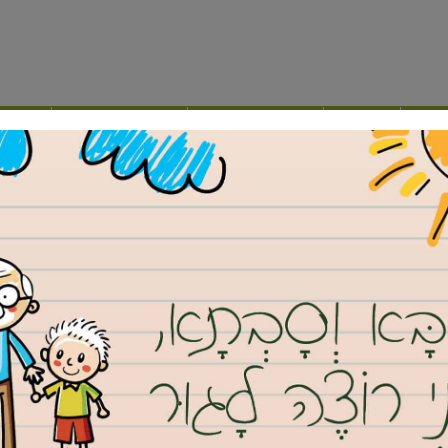
ילה
נדל”ן
מועצה דתית
תרבות ופנאי
אינד
 יוסי ברודני בשעת סיפור לפעוטות
ש העיר יוסי ברודני בשעת סיפור
ים בביתם עם הילדים ללא תעסוקה חינוכית קבועה ומסודרת. מי
ם הוא ראש העיר יוסי ברודני שהקליט עבורם את הסיפור על