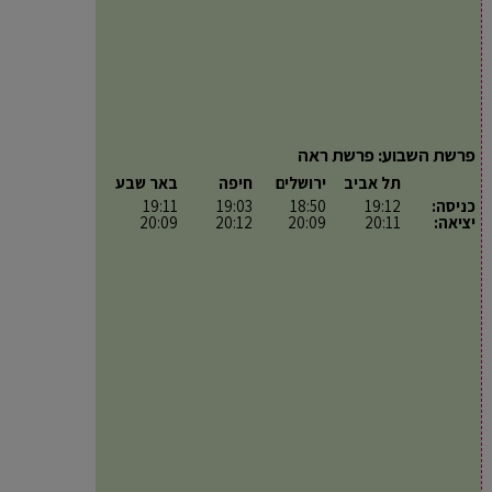
פרשת השבוע: פרשת ראה
תל אביב
ירושלים
חיפה
באר שבע
כניסה:
19:12
18:50
19:03
19:11
יציאה:
20:11
20:09
20:12
20:09