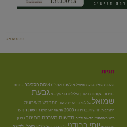
פוסט הבא »
תגיות
איכות הסביבה
אולפנת אמי''ת
אולפנת אמי"ת גבעת שמואל
בחירות
גבעת
בני עקיבא
בחירות מקומיות
ביטחון ופלילים
שמואל
התחדשות עירונית
גל לנצ'נר
הבית היהודי
חדשות בחירות 2008
חדשות הנוער
התנדבות
חדשות הגמלאים
חדשות מערכת החינוך
חינוך
חדשות ילדים
חדשות הספורט
יוסי ברודני
מיכל וולדיגר
מד"א
ילדים
כדורסל
יום הזיכרון