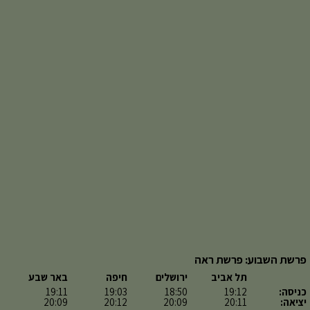
פרשת השבוע: פרשת ראה
תל אביב
ירושלים
חיפה
באר שבע
כניסה:
19:12
18:50
19:03
19:11
יציאה:
20:11
20:09
20:12
20:09