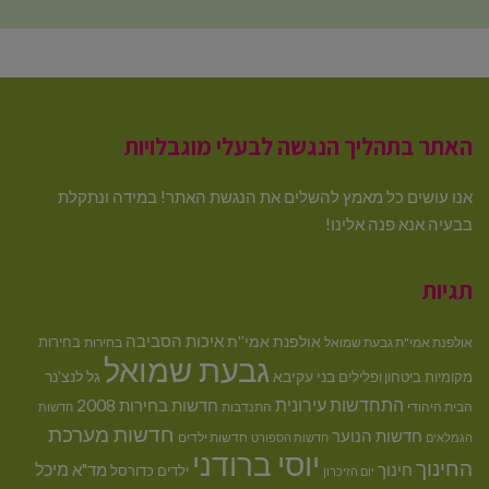
האתר בתהליך הנגשה לבעלי מוגבלויות
אנו עושים כל מאמץ להשלים את הנגשת האתר! במידה ונתקלת
בבעיה אנא פנה אלינו!
תגיות
איכות הסביבה
אולפנת אמי''ת
בחירות
אולפנת אמי"ת גבעת שמואל
בחירות
גבעת שמואל
בני עקיבא
גל לנצ'נר
מקומיות
ביטחון ופלילים
התחדשות עירונית
חדשות בחירות 2008
הבית היהודי
התנדבות
חדשות
חדשות מערכת
חדשות הנוער
חדשות ילדים
הגמלאים
חדשות הספורט
יוסי ברודני
החינוך
מיכל
חינוך
מד"א
ילדים
כדורסל
יום הזיכרון