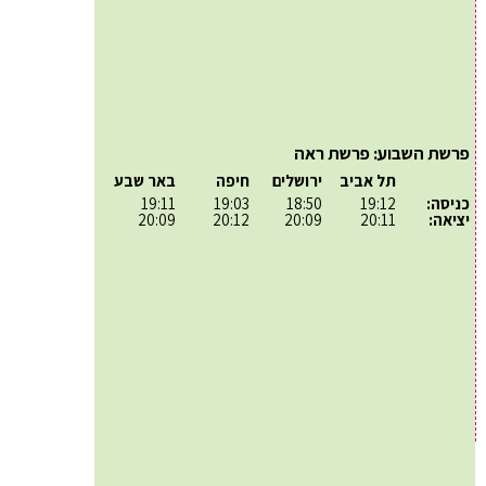
פרשת השבוע: פרשת ראה
תל אביב
ירושלים
חיפה
באר שבע
כניסה:
19:12
18:50
19:03
19:11
יציאה:
20:11
20:09
20:12
20:09