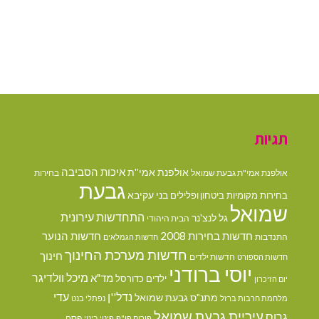
תגיות
איכות הסביבה
אולפנת אמי''ת
אולפנת אמי"ת גבעת שמואל
בחירות
גבעת
בני עקיבא
בחירות מקומיות
ביטחון ופלילים
שמואל
התחדשות עירונית
גל לנצ'נר
הבית היהודי
חדשות בחירות 2008
חדשות הנוער
התנדבות
חדשות הגמלאים
חדשות מערכת החינוך
חינוך
חדשות ילדים
חדשות הספורט
יוסי ברודני
מיכל וולדיגר
מד"א
ילדים
כדורסל
יום הזיכרון
נדל''ן
עדי
מתנ"ס גבעת שמואל
מלחמת חרבות ברזל
נפתלי בנט
עיריית גבעת שמואל
גרוס
פסח
פורום פו"פ
פינוי בינוי