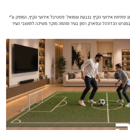
נג פתיחת אירועי הקיץ בגבעת שמואל. פסטיבל אירועי הקיץ, המופק ע”י
תנ”ס, מתקיים בין התאריכים 16.8-27.8 במגרש הכדורגל ובפארק רמון בעיר ומהווה מוקד משיכה לתושבי העיר