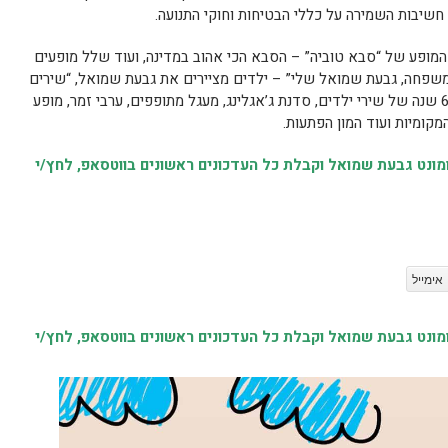
 חשיבות השמירה על כללי הבטיחות וחוקי התנועה.
מופע של “סבא טוביה” – הסבא הכי אהוב במדינה, ועוד שלל מופעים
המשפחה, גבעת שמואל שלי” – ילדים מציירים את גבעת שמואל, “שירים
גדולים לקטנים”- ארבעה זמרים מבצעים 61 שנה של שירי ילדים, סדנת ג’אגלינג, מעגל מתופפים, ערבי זמר, מופע
קומיות ועוד המון הפתעות.
נט גבעת שמואל וקבלת כל העדכונים ראשונים בווטסאפ, לחץ/י
אימייל
נט גבעת שמואל וקבלת כל העדכונים ראשונים בווטסאפ, לחץ/י