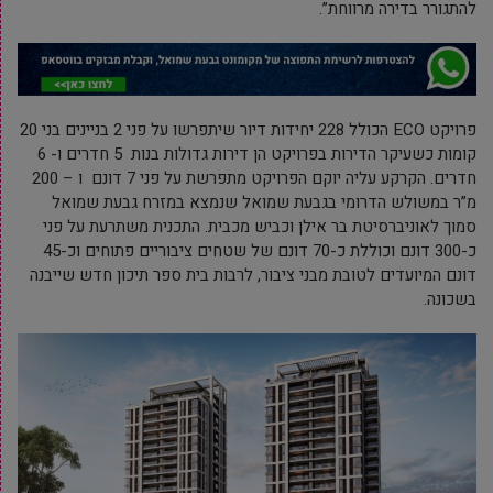
להתגורר בדירה מרווחת”.
פרויקט ECO הכולל 228 יחידות דיור שיתפרשו על פני 2 בניינים בני 20
קומות כשעיקר הדירות בפרויקט הן דירות גדולות בנות 5 חדרים ו- 6
חדרים. הקרקע עליה יוקם הפרויקט מתפרשת על פני 7 דונם ו – 200
מ”ר במשולש הדרומי בגבעת שמואל שנמצא במזרח גבעת שמואל
סמוך לאוניברסיטת בר אילן וכביש מכבית. התכנית משתרעת על פני
כ-300 דונם וכוללת כ-70 דונם של שטחים ציבוריים פתוחים וכ-45
דונם המיועדים לטובת מבני ציבור, לרבות בית ספר תיכון חדש שייבנה
בשכונה.