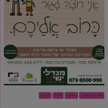
אקו גבעת שמואל
מחירים
נדל''ן
פנטהוז