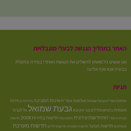
האתר בתהליך הנגשה לבעלי מוגבלויות
אנו עושים כל מאמץ להשלים את הנגשת האתר! במידה ונתקלת
בבעיה אנא פנה אלינו!
תגיות
איכות הסביבה
אולפנת אמי''ת
בחירות
אולפנת אמי"ת גבעת שמואל
בחירות
גבעת שמואל
בני עקיבא
גל לנצ'נר
מקומיות
ביטחון ופלילים
התחדשות עירונית
חדשות בחירות 2008
הבית היהודי
התנדבות
חדשות
חדשות מערכת
חדשות הנוער
חדשות ילדים
הגמלאים
חדשות הספורט