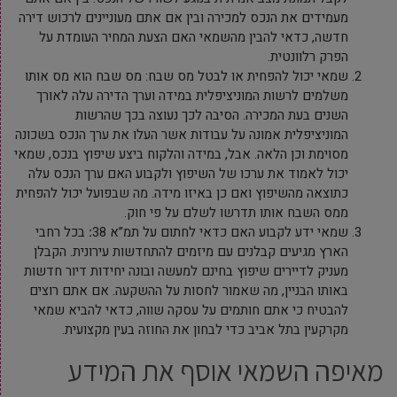
מעמידים את הנכס למכירה ובין אם אתם מעוניינים לרכוש דירה
חדשה, כדאי להבין מהשמאי האם הצעת המחיר העומדת על
הפרק רלוונטית.
שמאי יכול להפחית או לבטל מס שבח: מס שבח הוא מס אותו
משלמים לרשות המוניציפלית במידה וערך הדירה עלה לאורך
השנים בעת המכירה. הסיבה לכך נעוצה בכך שהרשות
המוניציפלית אמונה על עבודות אשר העלו את ערך הנכס בשכונה
מסוימת וכן הלאה. אבל, במידה והלקוח ביצע שיפוץ בנכס, שמאי
יכול לאמוד את ערכו של השיפוץ ולקבוע האם ערך הנכס עלה
כתוצאה מהשיפוץ ואם כן באיזו מידה. מה שבפועל יכול להפחית
ממס השבח אותו תדרשו לשלם על פי חוק.
שמאי ידע לקבוע האם כדאי לחתום על תמ”א 38
:
בכל רחבי
הארץ מגיעים קבלנים עם מיזמים להתחדשות עירונית. הקבלן
מעניק לדיירים שיפוץ בחינם למעשה ובונה יחידות דיור חדשות
באותו הבניין, מה שאמור לחסות על ההשקעה. אם אתם רוצים
להבטיח כי אתם חותמים על עסקה שווה, כדאי להביא שמאי
מקרקעין בתל אביב כדי לבחון את החוזה בעין מקצועית.
מאיפה השמאי אוסף את המידע