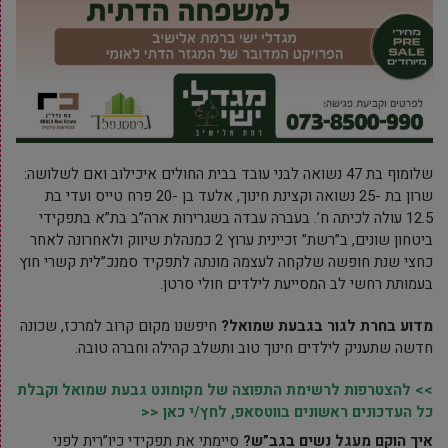
שלומוף בת 47 נשואה לבני עובד בבית החולים איכילוב ואם לשלושה:
שרון בת -25 נשואה וקצינת חינוך, אלעד בן -20 פרח טייס ועדי בת
12.5 עולה לכיתה ח’. בעברה עבדה בשגרירות ארה”ב בת”א בתפקידי
ביטחון שונים, ב”רשת” זכיינית ערוץ 2 כמנהלת שיווק ולאחרונה לאחר
כחצי שנת חופשה שלקחה לעצמה מונתה לתפקיד סמנכ”לית קשרי חוץ
בעמותת רחשי לב המסייעת לילדים חולי סרטן.
מדוע בחרת לגור בגבעת שמואל?
חיפשנו מקום קרוב למרכז, שכונה
חדשה שתעניק לילדים חינוך טוב ותשלב קהילה וחברה טובה.
>> להצטרפות לרשימת התפוצה של מקומונט גבעת שמואל וקבלת
כל העדכונים ראשונים בווטסאפ, לחץ/י כאן <<
איך הוקם מעגל נשים בגב”ש?
סיימתי את תפקידי כיו”רית לפני