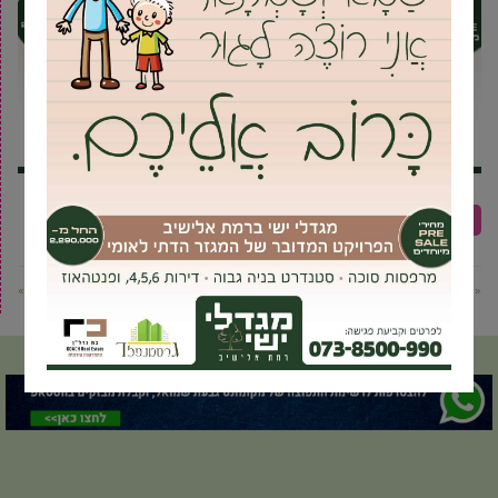
אורנה שלומוף
מעגל נשים גב"ש
עמותת רחשי לב
« פוסט קודם
פוסט הבא »