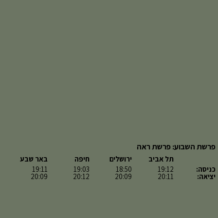
פרשת השבוע: פרשת ראה
תל אביב
ירושלים
חיפה
באר שבע
כניסה:
19:12
18:50
19:03
19:11
יציאה:
20:11
20:09
20:12
20:09