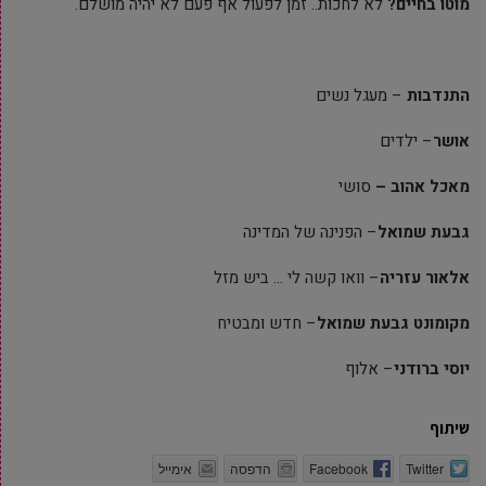
מוטו בחיים?
לא לחכות.. זמן לפעול אף פעם לא יהיה מושלם.
התנדבות
– מעגל נשים
אושר
– ילדים
מאכל אהוב –
סושי
גבעת שמואל
– הפנינה של המדינה
אלאור עזריה
– וואו קשה לי … ביש מזל
מקומונט גבעת שמואל
– חדש ומבטיח
יוסי ברודני
– אלוף
שיתוף
Twitter
Facebook
הדפסה
אימייל