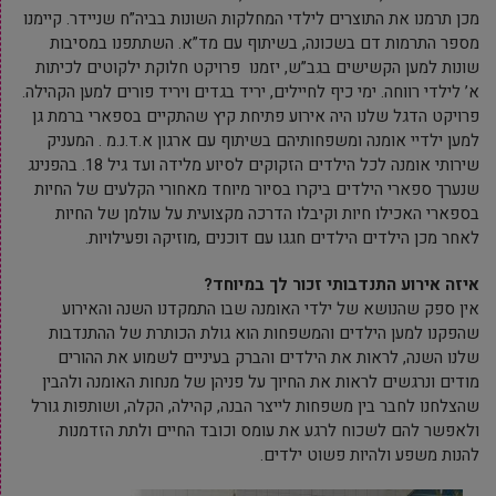
מכן תרמנו את התוצרים לילדי המחלקות השונות בביה”ח שניידר. קיימנו
מספר התרמות דם בשכונה, בשיתוף עם מד”א. השתתפנו במסיבות
שונות למען הקשישים בגב”ש, יזמנו פרויקט חלוקת ילקוטים לכיתות
א’ לילדי רווחה. ימי כיף לחיילים, יריד בגדים ויריד פורים למען הקהילה.
פרויקט הדגל שלנו היה אירוע פתיחת קיץ שהתקיים בספארי ברמת גן
למען ילדיי אומנה ומשפחותיהם בשיתוף עם ארגון א.ד.נ.מ . המעניק
שירותי אומנה לכל הילדים הזקוקים לסיוע מלידה ועד גיל 18. בהפנינג
שנערך ספארי הילדים ביקרו בסיור מיוחד מאחורי הקלעים של החיות
בספארי האכילו חיות וקיבלו הדרכה מקצועית על עולמן של החיות
לאחר מכן הילדים הילדים חגגו עם דוכנים ,מוזיקה ופעילויות.
איזה אירוע התנדבותי זכור לך במיוחד?
אין ספק שהנושא של ילדי האומנה שבו התמקדנו השנה והאירוע
שהפקנו למען הילדים והמשפחות הוא גולת הכותרת של ההתנדבות
שלנו השנה, לראות את הילדים והברק בעיניים לשמוע את ההורים
מודים ונרגשים לראות את החיוך על פניהן של מנחות האומנה ולהבין
שהצלחנו לחבר בין משפחות לייצר הבנה, קהילה, הקלה, ושותפות גורל
ולאפשר להם לשכוח לרגע את עומס וכובד החיים ולתת הזדמנות
להנות משפע ולהיות פשוט ילדים.