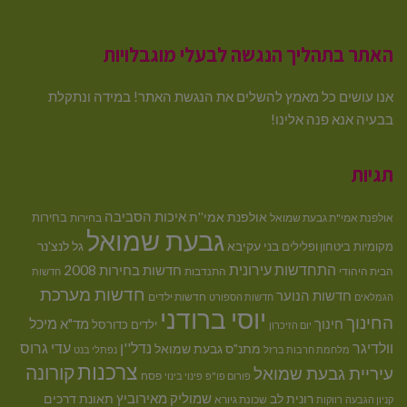
האתר בתהליך הנגשה לבעלי מוגבלויות
אנו עושים כל מאמץ להשלים את הנגשת האתר! במידה ונתקלת
בבעיה אנא פנה אלינו!
תגיות
איכות הסביבה
אולפנת אמי''ת
בחירות
אולפנת אמי"ת גבעת שמואל
בחירות
גבעת שמואל
בני עקיבא
גל לנצ'נר
מקומיות
ביטחון ופלילים
התחדשות עירונית
חדשות בחירות 2008
הבית היהודי
התנדבות
חדשות
חדשות מערכת
חדשות הנוער
חדשות ילדים
הגמלאים
חדשות הספורט
יוסי ברודני
החינוך
מיכל
חינוך
מד"א
ילדים
כדורסל
יום הזיכרון
וולדיגר
נדל''ן
עדי גרוס
מתנ"ס גבעת שמואל
מלחמת חרבות ברזל
נפתלי בנט
צרכנות
קורונה
עיריית גבעת שמואל
פסח
פורום פו"פ
פינוי בינוי
רונית לב
שמוליק מאירוביץ
תאונת דרכים
שכונת גיורא
קניון הגבעה
רווקות