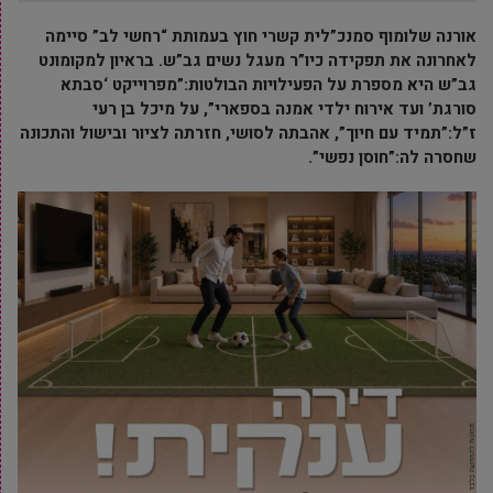
אורנה שלומוף סמנכ”לית קשרי חוץ בעמותת “רחשי לב” סיימה
לאחרונה את תפקידה כיו”ר מעגל נשים גב”ש. בראיון למקומונט
גב”ש היא מספרת על הפעילויות הבולטות:”מפרוייקט ‘סבתא
סורגת’ ועד אירוח ילדי אמנה בספארי”, על מיכל בן רעי
ז”ל:”תמיד עם חיוך”, אהבתה לסושי, חזרתה לציור ובישול והתכונה
שחסרה לה:”חוסן נפשי”.