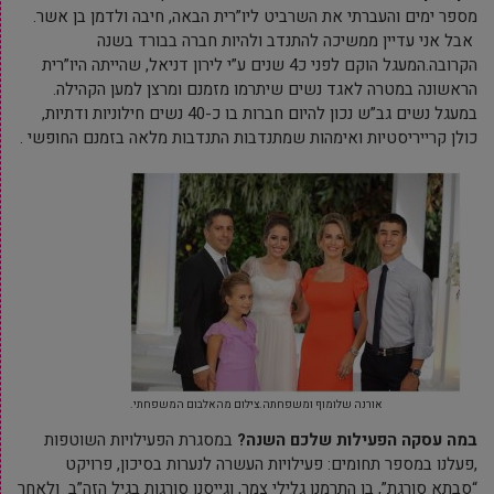
מספר ימים והעברתי את השרביט ליו”רית הבאה, חיבה ולדמן בן אשר.
אבל אני עדיין ממשיכה להתנדב ולהיות חברה בבורד בשנה
הקרובה.המעגל הוקם לפני כ4 שנים ע”י לירון דניאל, שהייתה היו”רית
הראשונה במטרה לאגד נשים שיתרמו מזמנם ומרצן למען הקהילה.
במעגל נשים גב”ש נכון להיום חברות בו כ-40 נשים חילוניות ודתיות,
כולן קרייריסטיות ואימהות שמתנדבות התנדבות מלאה בזמנם החופשי .
אורנה שלומוף ומשפחתה.צילום מהאלבום המשפחתי.
במה עסקה הפעילות שלכם השנה?
במסגרת הפעילויות השוטפות
,פעלנו במספר תחומים: פעילויות העשרה לנערות בסיכון, פרויקט
“סבתא סורגת”, בו התרמנו גלילי צמר, וגייסנו סורגות בגיל הזה”ב ולאחר