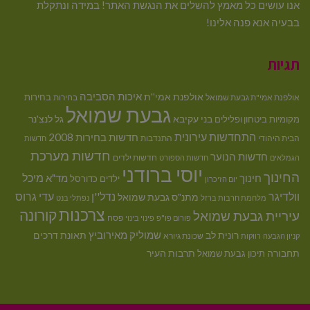
אנו עושים כל מאמץ להשלים את הנגשת האתר! במידה ונתקלת
בבעיה אנא פנה אלינו!
תגיות
איכות הסביבה
אולפנת אמי''ת
בחירות
אולפנת אמי"ת גבעת שמואל
בחירות
גבעת שמואל
בני עקיבא
גל לנצ'נר
מקומיות
ביטחון ופלילים
התחדשות עירונית
חדשות בחירות 2008
הבית היהודי
התנדבות
חדשות
חדשות מערכת
חדשות הנוער
חדשות ילדים
הגמלאים
חדשות הספורט
יוסי ברודני
החינוך
מיכל
חינוך
מד"א
ילדים
כדורסל
יום הזיכרון
וולדיגר
נדל''ן
עדי גרוס
מתנ"ס גבעת שמואל
מלחמת חרבות ברזל
נפתלי בנט
צרכנות
קורונה
עיריית גבעת שמואל
פסח
פורום פו"פ
פינוי בינוי
רונית לב
שמוליק מאירוביץ
תאונת דרכים
שכונת גיורא
קניון הגבעה
רווקות
תחבורה
תיכון גבעת שמואל
תרבות העיר