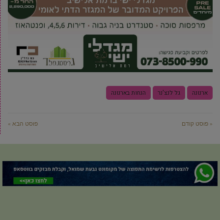
ארנונה
גל לנצ'נר
הנחות בארנונה
« פוסט קודם
פוסט הבא »