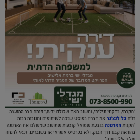
“חקרתי, בדקתי וגיליתי, וחשוב מאד שכולם ידעו,” פותח חבר המועצה
רו”ח
גל לנצ’נר
את דבריו בפוסט שזכה לשיתופים ותגובות רבות.
“תקנות
הארנונה
בגבעת שמואל קובעות שתושב שמשלם את הארנונה
בהוראת קבע דרך הבנק, ולא בכרטיס אשראי או בשוברים, זכאי להנחה
של כ 2% בשנה”.