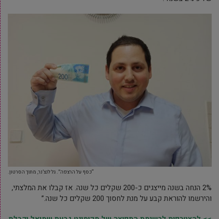
“כסף על הרצפה”. גל לנצ’נר, מתוך הסרטון.
2% הנחה בשנה מייצגים כ-200 שקלים כל שנה. אז קבלו את המלצתי,
והירשמו להוראת קבע על מנת לחסוך 200 שקלים כל שנה.”
>> להצטרפות לרשימת התפוצה של מקומונט גבעת שמואל וקבלת