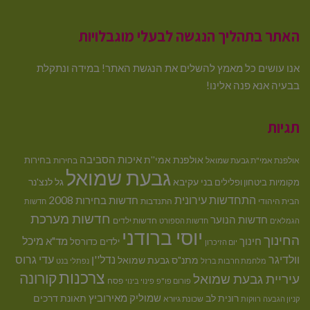
האתר בתהליך הנגשה לבעלי מוגבלויות
אנו עושים כל מאמץ להשלים את הנגשת האתר! במידה ונתקלת
בבעיה אנא פנה אלינו!
תגיות
איכות הסביבה
אולפנת אמי''ת
בחירות
אולפנת אמי"ת גבעת שמואל
בחירות
גבעת שמואל
בני עקיבא
גל לנצ'נר
מקומיות
ביטחון ופלילים
התחדשות עירונית
חדשות בחירות 2008
הבית היהודי
התנדבות
חדשות
חדשות מערכת
חדשות הנוער
חדשות ילדים
הגמלאים
חדשות הספורט
יוסי ברודני
החינוך
מיכל
חינוך
מד"א
ילדים
כדורסל
יום הזיכרון
וולדיגר
נדל''ן
עדי גרוס
מתנ"ס גבעת שמואל
מלחמת חרבות ברזל
נפתלי בנט
צרכנות
קורונה
עיריית גבעת שמואל
פסח
פורום פו"פ
פינוי בינוי
רונית לב
שמוליק מאירוביץ
תאונת דרכים
שכונת גיורא
קניון הגבעה
רווקות