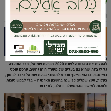
לנצ’נר
אביעד ברטוב
3 יוני, 2020
בזמן שחברי המועצה מתקוטטים ביניהם מי ביקש קודם שלא
להעלות את הארנונה לשנת 2020 בגבעת שמואל, חבר המועצה
גל לנצ’נר, שהוא גם בעלים של משרד רו”ח נחשב, פרסם פוסט
בפייסבוק בו הוא מייעץ ומציע לתושבי גבעת שמואל כיצד לחסוך,
בקלות, 200 שקלים כל שנה בחשבון הארנונה – בלי לבקש טובות
ולחכות לאישור מהממשלה. וואלה, לא ידענו.