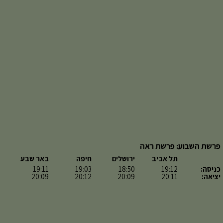
פרשת השבוע: פרשת ראה
תל אביב
ירושלים
חיפה
באר שבע
כניסה:
19:12
18:50
19:03
19:11
יציאה:
20:11
20:09
20:12
20:09