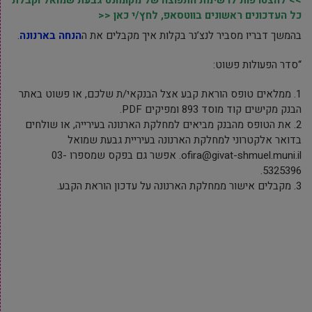
כל העדכונים ראשונים בווטסאפ, לחץ/י כאן <<
בהמשך דבריו מסביר לנצ’נר בקלות איך מקבלים את ה
הנחה בארנונה
.
“סדר הפעולות פשוט:
1. ממלאים טופס הוראת קבע אצל הבנקאי/ת שלכם, או פשוט באתר
הבנק מקישים קוד מוסד 893 ומפיקים PDF.
2. את הטופס מהבנק מביאים למחלקת הארנונה בעירייה, או שולחים
בדואר אלקטרוני למחלקת הארנונה בעיריית גבעת שמואל
ofira@givat-shmuel.muni.il. אפשר גם בפקס שמספרו 03-
5325396.
3. מקבלים אישור ממחלקת הארנונה על עדכון הוראת הקבע.