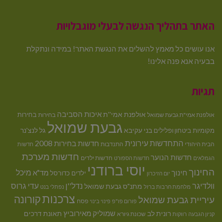
האתר בתהליך הנגשה לבעלי מוגבלויות
אנו עושים כל מאמץ להשלים את הנגשת האתר! במידה ונתקלת
בבעיה אנא פנה אלינו!
תגיות
איכות הסביבה
אולפנת אמי''ת
בחירות
אולפנת אמי"ת גבעת שמואל
בחירות
גבעת שמואל
בני עקיבא
גל לנצ'נר
מקומיות
ביטחון ופלילים
התחדשות עירונית
חדשות בחירות 2008
הבית היהודי
התנדבות
חדשות
חדשות מערכת
חדשות הנוער
חדשות ילדים
הגמלאים
חדשות הספורט
יוסי ברודני
החינוך
מיכל
חינוך
מד"א
ילדים
כדורסל
יום הזיכרון
וולדיגר
נדל''ן
עדי גרוס
מתנ"ס גבעת שמואל
מלחמת חרבות ברזל
נפתלי בנט
צרכנות
קורונה
עיריית גבעת שמואל
פסח
פורום פו"פ
פינוי בינוי
רונית לב
שמוליק מאירוביץ
תאונת דרכים
שכונת גיורא
קניון הגבעה
רווקות