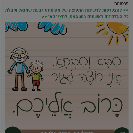
פרסומת
>> להצטרפות לרשימת התפוצה של מקומונט גבעת שמואל וקבלת
כל העדכונים ראשונים בווטסאפ, לחץ/י כאן <<