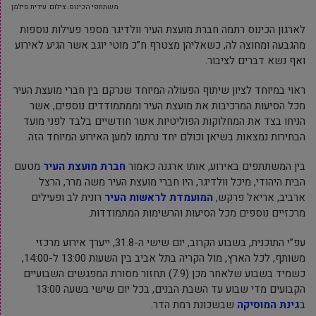
משתתפי הכינוס. צילום: עידית סילמן
לארגון הכינוס רתמה חברת מועצת העיר וולדיגר מספר פעילות נוספות
מהגבעה ומחוצה לה, כשאליהן מצטרף ח”כ מוטי יוגב אשר הגיע לאירוע
ואף נשא דברים לציבור.
ראוי במיוחד לציון שיתוף הפעולה המיוחד שנרקם בין חברי מועצת העיר
מכל הסיעות המרכיבות את מועצת העיר וממתמודדים נוספים, אשר
הניחו בצד את המחלוקות הפוליטיות אשר חודשיים בלבד לפני מועד
הבחירות נמצאות בשיאן וכולם יחד נרתמו למען האירוע המיוחד הזה.
בין המשתתפים באירוע, אותו ארגנה כאמור
חברת מועצת העיר
מטעם
הבית היהודי, מיכל וולדיגר, היו חברי מועצת העיר משה מרר, הרצל
ארביב, אריאל פרקש,
המועמדת לראשות העיר
רונית לב ופעילים
מרכזיים נוספים מכל הסיעות והרשימות המתמודדות.
עפ”י התוכנית, בשבוע הקרוב, יום שישי ה-31.8, ייערך אירוע מרכזי
משותף, לכל הארץ, מול הקריה בתל אביב בין השעות 13:00 ל-14:00,
כשמיד בשבוע שלאחר מכן (7.9) תחזור מסורת המפגשים השבועיים
הקבועים מדי שבוע עד השבת הבנים, בכל יום שישי בשעה 13:00
ב
גינת המוסיקה
שבשכונת רמת הדר.