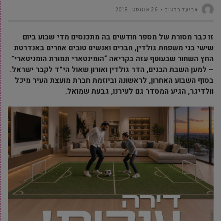
אביעד ברטוב
26 אוגוסט, 2018
זו כבר מסורת של מספר חודשים בה מתכנסים מדי שבוע ביום
שישי בני משפחת גולדין, חברים ואנשים טובים אחרים באנדרטת
החץ השחור שבעוטף עזה בקריאה “הומינטארי תמורת הומניטארי”
– למען השבת הבנים, הדר גולדין ואורון שאול הי”ד לקבר ישראל.
בסוף השבוע האחרון, לראשונה וביוזמת חברת מועצת העיר מיכל
וולדיגר, הגיע המסדר גם לעירנו, גבעת שמואל.