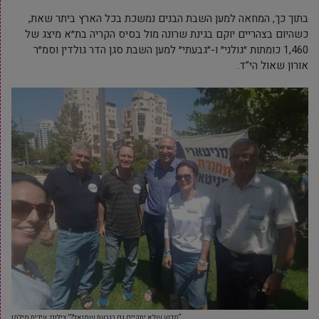
בתוך כך, המחאה למען השבת הבנים נמשכת בכל הארץ ביתר שאת,
כשהיום בצהריים יוקם בגינת שרונה מול בסיס הקריה בת״א מיצג של
1,460 כומתות ״גולני״ ו-״גבעתי״ למען השבת סגן הדר גולדין וסמ״ר
אורון שאול הי”ד.
“מדוע שלא יתקיים גם בגבעת שמואל?” צילום: עידית סילמן