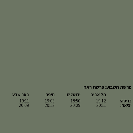
פרשת השבוע: פרשת ראה
תל אביב
ירושלים
חיפה
באר שבע
כניסה:
19:12
18:50
19:03
19:11
יציאה:
20:11
20:09
20:12
20:09