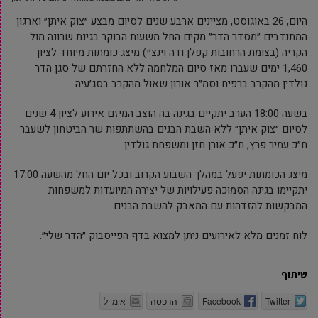
היום, 26 באוגוסט, מציינים ארבע שנים לסיום מבצע ״צוק איתן״ וארגון
המתנדבים ״מסדר הדר״ מקים החל משעות הבוקר בגינת שרונה מול
הקריה (בצומת הרחובות קפלן ודה וינצ׳י) מיצג כומתות מיוחד לציון
1,460 ימים שעברו מאז סיום המלחמה ללא החזרתם של סגן הדר
גולדין מהקרב ברפיח וסמ״ר אורון שאול מהקרב בסג׳עיה.
בשעה 18:00 הערב יתקיים בגינה בה הוצב המיזם אירוע לציון 4 שנים
לסיום ״צוק איתן״ ללא השבת הבנים בהשתתפות שר הביטחון לשעבר
ח״כ עמיר פרץ, ח״כ אורן חזן ומשפחת גולדין.
מיצג הכומתות יפעל במהלך השבוע הקרוב ובכל יום החל מהשעה 17:00
יתקיימו בגינה הסמוכה פעילויות של יצירה המיועדות למשפחות
המבקשות להזדהות עם המאבק להשבת הבנים.
לוח זמנים מלא לאירועים ניתן למצוא בדף הפייסבוק ״הדר שלי״.
שיתוף
Twitter
Facebook
הדפסה
אימייל