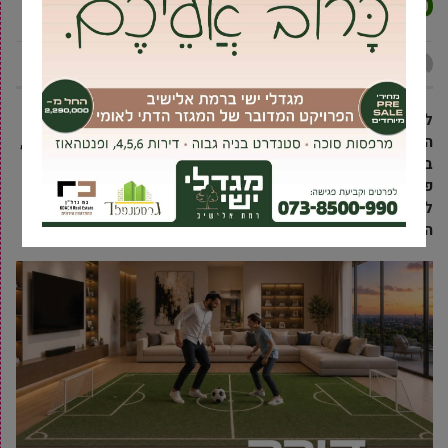
מ-100
אביחי טבק
1 פברואר, 2021
לפני כחודשיים חגג תושב העיר אליעזר גינדין את יום הולדתו
ה-100 וזכה לביקור וברכה אישית מראש העיר. הבוקר הוא התחסן,
בפעם השניה, והצטרף אל 23.75% מתושבי העיר שכבר מחוסנים
פעמיים לקורונה. ראש העיר יוסי ברודני: “אני קורא שוב לכולם
להתחסן ולשמור על ההנחיות – זה הסיכוי שלנו לצאת מהמגפה
הזאת”.