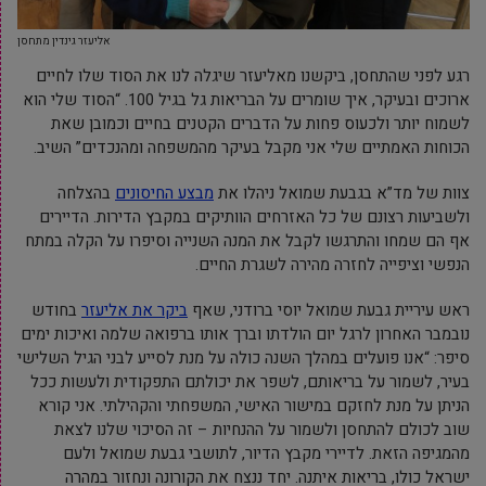
אליעזר גינדין מתחסן
רגע לפני שהתחסן, ביקשנו מאליעזר שיגלה לנו את הסוד שלו לחיים
ארוכים ובעיקר, איך שומרים על הבריאות גל בגיל 100. “הסוד שלי הוא
לשמוח יותר ולכעוס פחות על הדברים הקטנים בחיים וכמובן שאת
הכוחות האמתיים שלי אני מקבל בעיקר מהמשפחה ומהנכדים” השיב.
צוות של מד”א בגבעת שמואל ניהלו את
מבצע החיסונים
בהצלחה
ולשביעות רצונם של כל האזרחים הוותיקים במקבץ הדירות. הדיירים
אף הם שמחו והתרגשו לקבל את המנה השנייה וסיפרו על הקלה במתח
הנפשי וציפייה לחזרה מהירה לשגרת החיים.
ראש עיריית גבעת שמואל יוסי ברודני, שאף
ביקר את אליעזר
בחודש
נובמבר האחרון לרגל יום הולדתו וברך אותו ברפואה שלמה ואיכות ימים
סיפר: “אנו פועלים במהלך השנה כולה על מנת לסייע לבני הגיל השלישי
בעיר, לשמור על בריאותם, לשפר את יכולתם התפקודית ולעשות ככל
הניתן על מנת לחזקם במישור האישי, המשפחתי והקהילתי. אני קורא
שוב לכולם להתחסן ולשמור על ההנחיות – זה הסיכוי שלנו לצאת
מהמגיפה הזאת. לדיירי מקבץ הדיור, לתושבי גבעת שמואל ולעם
ישראל כולו, בריאות איתנה. יחד ננצח את הקורונה ונחזור במהרה