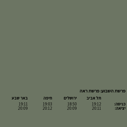
פרשת השבוע: פרשת ראה
תל אביב
ירושלים
חיפה
באר שבע
כניסה:
19:12
18:50
19:03
19:11
יציאה:
20:11
20:09
20:12
20:09