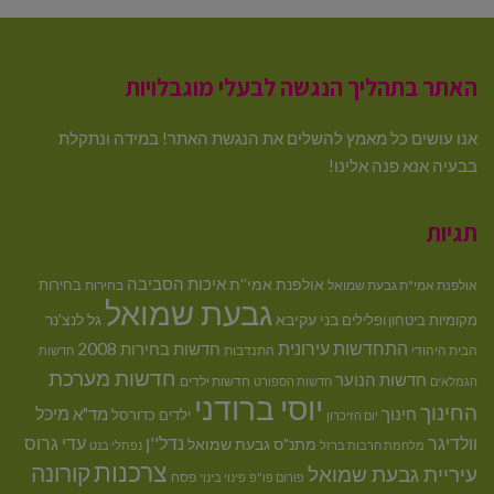
האתר בתהליך הנגשה לבעלי מוגבלויות
אנו עושים כל מאמץ להשלים את הנגשת האתר! במידה ונתקלת
בבעיה אנא פנה אלינו!
תגיות
איכות הסביבה
אולפנת אמי''ת
בחירות
אולפנת אמי"ת גבעת שמואל
בחירות
גבעת שמואל
בני עקיבא
גל לנצ'נר
מקומיות
ביטחון ופלילים
התחדשות עירונית
חדשות בחירות 2008
הבית היהודי
התנדבות
חדשות
חדשות מערכת
חדשות הנוער
חדשות ילדים
הגמלאים
חדשות הספורט
יוסי ברודני
החינוך
מיכל
חינוך
מד"א
ילדים
כדורסל
יום הזיכרון
וולדיגר
נדל''ן
עדי גרוס
מתנ"ס גבעת שמואל
מלחמת חרבות ברזל
נפתלי בנט
צרכנות
קורונה
עיריית גבעת שמואל
פסח
פורום פו"פ
פינוי בינוי