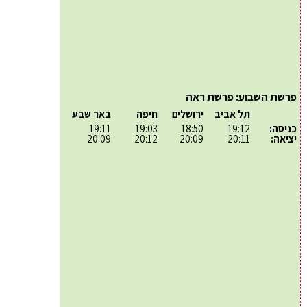
פרשת השבוע: פרשת ראה
תל אביב
ירושלים
חיפה
באר שבע
כניסה:
19:12
18:50
19:03
19:11
יציאה:
20:11
20:09
20:12
20:09