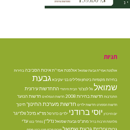
תגיות
איכות הסביבה
אולפנת אמי''ת
אולפנת אמי"ת גבעת שמואל
בחירות
גבעת
בני עקיבא
בחירות מקומיות
ביטחון ופלילים
שמואל
התחדשות עירונית
גל לנצ'נר
הבית היהודי
חדשות בחירות 2008
חדשות הנוער
התנדבות
חדשות הגמלאים
חדשות מערכת החינוך
חינוך
חדשות ילדים
חדשות הספורט
יוסי ברודני
מיכל וולדיגר
מד"א
ילדים
כדורסל
יום הזיכרון
נדל''ן
עדי
מתנ"ס גבעת שמואל
מלחמת חרבות ברזל
נפתלי בנט
עיריית גבעת שמואל
גרוס
פסח
פורום פו"פ
פינוי בינוי