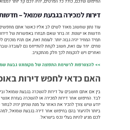
החיפוש שלכם, כולל כל הפרטים, יהיה לכם קל יותר למצו
דירות למכירה בגבעת שמואל – חדשות 
עוד נתון שחשוב מאוד לשים לב אליו כאשר אתם מחפשים 
חדשות או ישנות. זה ברור שאם תבחרו באפשרות של דירות
תמיד המחיר יהיה גבוה יותר. לעומת זאת, אם תהיו מוכנים ל
נוחים. יחד עם זאת, חשוב לקחת להתייחס גם לעובדה שבר
ואחרים ויש להקצות לכך חלק מהתקציב.
>> להצטרפות לרשימת התפוצה של מקומונט גבעת שמואל
האם כדאי לחפש דירות באופ
בין אם אתם חושבים על דירות להשכרה בגבעת שמואל ובין
לבד. החיפוש אחר דירות למכירה או להשכרה בעזרת אנשי המ
יודע שיש צורך להכיר את האזור על מנת שניתן יהיה לבחור
ביותר ולהיעזר בהם בחיפוש אחר דירה בגבעת שמואל, למה
לכם מגיע להיות בעלי נכס בישראל.