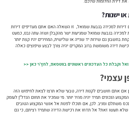
א את דירת החלומות שלכם.
או ישנות?
דירות למכירה בגבעת שמואל, זו השאלה האם אתם מעדיפים דירות
 למכירה בגבעת שמואל שמגיעות ישר מהקבלן ושזה עתה נבנו, כמעט
קחת בחשבון גם שירות יד שנייה או שלישית, המחירים יהיו קצת יותר
כישת דירה משומשת ברוב המקרים יהיה צורך לבצע שיפוצים כאלה
 וקבלת כל העדכונים ראשונים בווטסאפ, לחץ/י כאן <<
ן עצמי?
 אם אתם חושבים לקנות דירה, טבעי שלא תרצו לצאת לחיפוש הזה
קצוע הנכונים תמיד יהיה מהיר יותר. מי שמכיר את תחום הנדל”ן לעומק
 נכס משתלם ומניב. לכן, אם תוכלו לפנות אל אנשי המקצוע הטובים
 שלא תעשו זאת? אל תדחו את רכישת הדירה שתמיד רציתם, כי גם