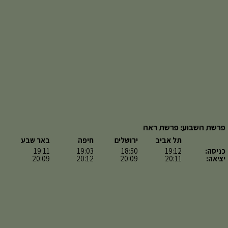
פרשת השבוע: פרשת ראה
תל אביב
ירושלים
חיפה
באר שבע
כניסה:
19:12
18:50
19:03
19:11
יציאה:
20:11
20:09
20:12
20:09