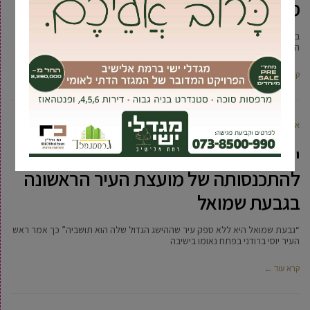
מגיעה הוקרה יוצאת דופן
בטקס חגיגי ומרגש, שנערך “בבית העם” לציון 70 שנה להתכנסותה של מועצת
העיר הראשונה של גבעת שמואל, הוענקו אותות יקירי
קרא עוד ←
אביעד ברטוב
3 נובמבר, 2019
ישיבת מליאה חגיגית לציון 70 שנה
להתכנסותה של מועצת העיר הראשונה
בגבעת שמואל
“גבעת שמואל היא ללא ספק עיר שההישג הגדול שלה הוא תושביה” כך אמר ראש
העיר יוסי ברודני בפתח נאומו בישיבה
קרא עוד ←