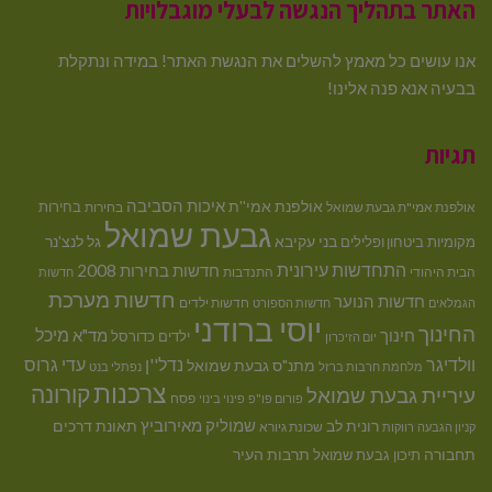
האתר בתהליך הנגשה לבעלי מוגבלויות
אנו עושים כל מאמץ להשלים את הנגשת האתר! במידה ונתקלת
בבעיה אנא פנה אלינו!
תגיות
איכות הסביבה
אולפנת אמי''ת
בחירות
אולפנת אמי"ת גבעת שמואל
בחירות
גבעת שמואל
בני עקיבא
גל לנצ'נר
מקומיות
ביטחון ופלילים
התחדשות עירונית
חדשות בחירות 2008
הבית היהודי
התנדבות
חדשות
חדשות מערכת
חדשות הנוער
חדשות ילדים
הגמלאים
חדשות הספורט
יוסי ברודני
החינוך
מיכל
חינוך
מד"א
ילדים
כדורסל
יום הזיכרון
וולדיגר
נדל''ן
עדי גרוס
מתנ"ס גבעת שמואל
מלחמת חרבות ברזל
נפתלי בנט
צרכנות
קורונה
עיריית גבעת שמואל
פסח
פורום פו"פ
פינוי בינוי
רונית לב
שמוליק מאירוביץ
תאונת דרכים
שכונת גיורא
קניון הגבעה
רווקות
תחבורה
תיכון גבעת שמואל
תרבות העיר