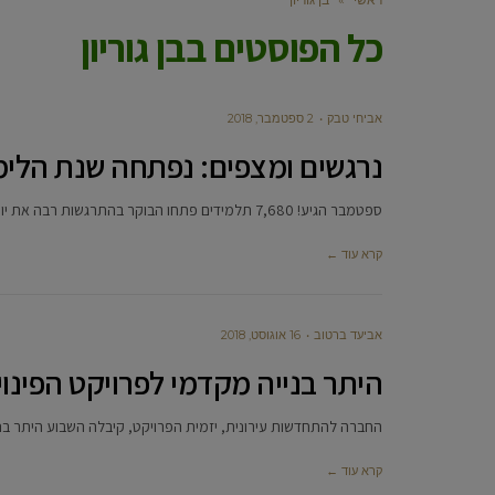
כל הפוסטים ב
בן גוריון
אביחי טבק
2 ספטמבר, 2018
נרגשים ומצפים: נפתחה שנת הלי
ספטמבר הגיע! 7,680 תלמידים פתחו הבוקר בהתרגשות רבה את יומה הראשון של שנת הלימודים תשע”ט בשמונה בתי ספר ו-45 גני
קרא עוד ←
אביעד ברטוב
16 אוגוסט, 2018
היתר בנייה מקדמי לפרויקט הפינוי
החברה להתחדשות עירונית, יזמית הפרויקט, קיבלה השבוע היתר בנייה 
קרא עוד ←