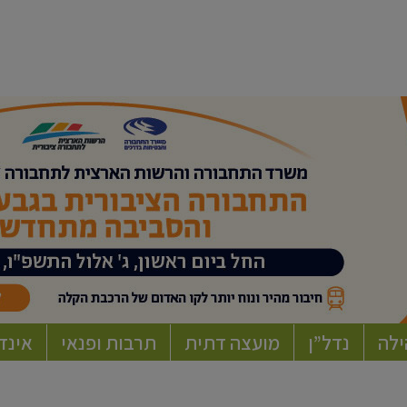
ילה
נדל”ן
מועצה דתית
תרבות ופנאי
אינד