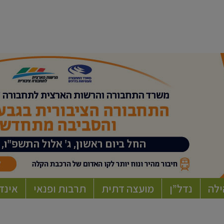
ילה
נדל”ן
מועצה דתית
תרבות ופנאי
אינד