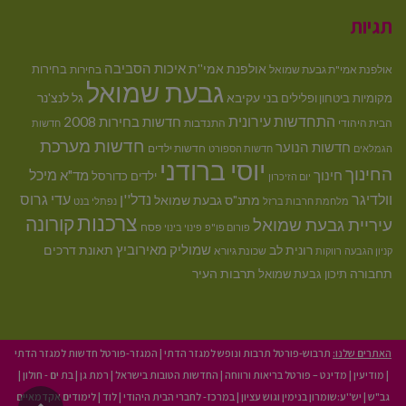
תגיות
איכות הסביבה
אולפנת אמי''ת
בחירות
אולפנת אמי"ת גבעת שמואל
בחירות
גבעת שמואל
בני עקיבא
גל לנצ'נר
מקומיות
ביטחון ופלילים
התחדשות עירונית
חדשות בחירות 2008
הבית היהודי
התנדבות
חדשות
חדשות מערכת
חדשות הנוער
חדשות ילדים
הגמלאים
חדשות הספורט
יוסי ברודני
החינוך
מיכל
חינוך
מד"א
ילדים
כדורסל
יום הזיכרון
וולדיגר
נדל''ן
עדי גרוס
מתנ"ס גבעת שמואל
מלחמת חרבות ברזל
נפתלי בנט
צרכנות
קורונה
עיריית גבעת שמואל
פסח
פורום פו"פ
פינוי בינוי
רונית לב
שמוליק מאירוביץ
תאונת דרכים
שכונת גיורא
קניון הגבעה
רווקות
תחבורה
תיכון גבעת שמואל
תרבות העיר
האתרים שלנו:
תרבוש-פורטל תרבות ונופש למגזר הדתי
|
המגזר-פורטל חדשות למגזר הדתי
|
מודיעין
|
מדינט – פורטל בריאות ורווחה
|
החדשות הטובות בישראל
|
רמת גן
|
בת ים - חולון
|
גב"ש
|
יש''ע:שומרון בנימין וגוש עציון
|
במרכז- לחברי הבית היהודי
|
לוד
|
לימודים אקדמאיים