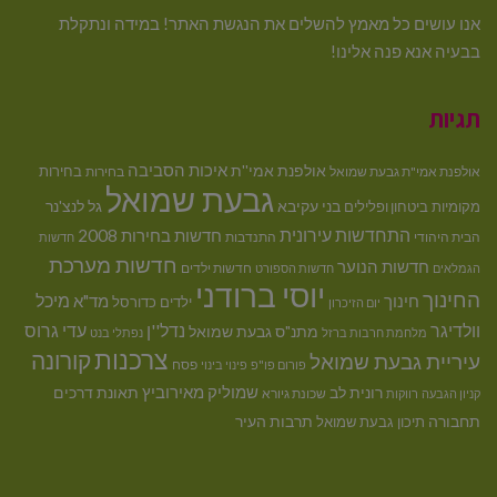
אנו עושים כל מאמץ להשלים את הנגשת האתר! במידה ונתקלת
בבעיה אנא פנה אלינו!
תגיות
איכות הסביבה
אולפנת אמי''ת
בחירות
אולפנת אמי"ת גבעת שמואל
בחירות
גבעת שמואל
בני עקיבא
גל לנצ'נר
מקומיות
ביטחון ופלילים
התחדשות עירונית
חדשות בחירות 2008
הבית היהודי
התנדבות
חדשות
חדשות מערכת
חדשות הנוער
חדשות ילדים
הגמלאים
חדשות הספורט
יוסי ברודני
החינוך
מיכל
חינוך
מד"א
ילדים
כדורסל
יום הזיכרון
וולדיגר
נדל''ן
עדי גרוס
מתנ"ס גבעת שמואל
מלחמת חרבות ברזל
נפתלי בנט
צרכנות
קורונה
עיריית גבעת שמואל
פסח
פורום פו"פ
פינוי בינוי
רונית לב
שמוליק מאירוביץ
תאונת דרכים
שכונת גיורא
קניון הגבעה
רווקות
תחבורה
תיכון גבעת שמואל
תרבות העיר