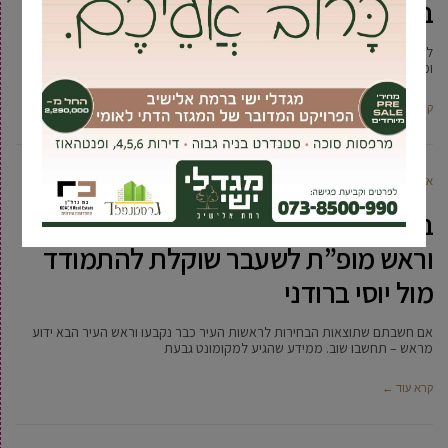
ביום ייחודי בסימן ‘גיבורות היופי’
לקראת יום השואה שחל השבוע, התקיים היום (ב’), זו השנה השנייה, יום מרגש
ומיוחד – “גיבורות היופי 2019”, שהוקדש למען
קרא עוד ←
אביחי טבק
7 מאי, 2018
בלעדי: רונית לב, עוזרת שר הביטחון
וראש מופ”ת לשעבר שוקלת להתמודד
מול יוסי ברודני
אם חשבתם שתוצאות הבחירות לראשות העיר כבר נקבעו וראש העיר הבא ידוע
מראש – תחשבו שוב. ממידע שהגיע למקומונט גבעת
קרא עוד ←