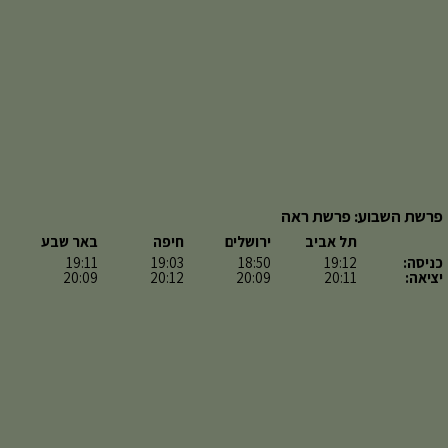
פרשת השבוע: פרשת ראה
תל אביב
ירושלים
חיפה
באר שבע
כניסה:
19:12
18:50
19:03
19:11
יציאה:
20:11
20:09
20:12
20:09