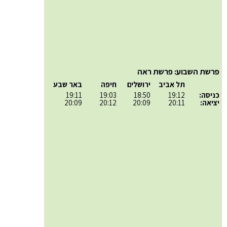
פרשת השבוע: פרשת ראה
תל אביב
ירושלים
חיפה
באר שבע
כניסה:
19:12
18:50
19:03
19:11
יציאה:
20:11
20:09
20:12
20:09