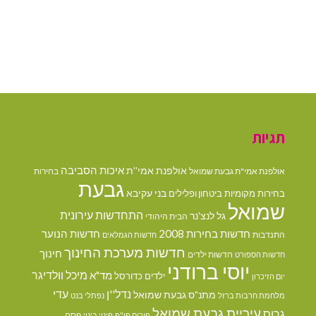
תגיות
איכות הסביבה
אולפנת אמי''ת
אולפנת אמי"ת גבעת שמואל
בחירות
גבעת
בני עקיבא
בחירות מקומיות
ביטחון ופלילים
שמואל
התחדשות עירונית
גל לנצ'נר
הבית היהודי
חדשות בחירות 2008
חדשות הנוער
התנדבות
חדשות הגמלאים
חדשות מערכת החינוך
חינוך
חדשות ילדים
חדשות הספורט
יוסי ברודני
מיכל וולדיגר
מד"א
ילדים
כדורסל
יום הזיכרון
נדל''ן
עדי
מתנ"ס גבעת שמואל
מלחמת חרבות ברזל
נפתלי בנט
עיריית גבעת שמואל
גרוס
פסח
פורום פו"פ
פינוי בינוי