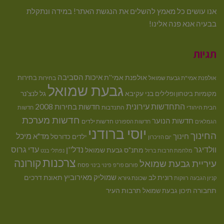
אנו עושים כל מאמץ להשלים את הנגשת האתר! במידה ונתקלת
בבעיה אנא פנה אלינו!
תגיות
איכות הסביבה
אולפנת אמי''ת
בחירות
אולפנת אמי"ת גבעת שמואל
בחירות
גבעת שמואל
בני עקיבא
גל לנצ'נר
מקומיות
ביטחון ופלילים
התחדשות עירונית
חדשות בחירות 2008
הבית היהודי
התנדבות
חדשות
חדשות מערכת
חדשות הנוער
חדשות ילדים
הגמלאים
חדשות הספורט
יוסי ברודני
החינוך
מיכל
חינוך
מד"א
ילדים
כדורסל
יום הזיכרון
וולדיגר
נדל''ן
עדי גרוס
מתנ"ס גבעת שמואל
מלחמת חרבות ברזל
נפתלי בנט
צרכנות
קורונה
עיריית גבעת שמואל
פסח
פורום פו"פ
פינוי בינוי
רונית לב
שמוליק מאירוביץ
תאונת דרכים
שכונת גיורא
קניון הגבעה
רווקות
תחבורה
תיכון גבעת שמואל
תרבות העיר