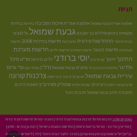
תגיות
איכות הסביבה
אולפנת אמי''ת
בחירות
אולפנת אמי"ת גבעת שמואל
בחירות
גבעת שמואל
בני עקיבא
גל לנצ'נר
מקומיות
ביטחון ופלילים
התחדשות עירונית
חדשות בחירות 2008
הבית היהודי
התנדבות
חדשות
חדשות מערכת
חדשות הנוער
חדשות ילדים
הגמלאים
חדשות הספורט
יוסי ברודני
החינוך
מיכל
חינוך
מד"א
ילדים
כדורסל
יום הזיכרון
וולדיגר
נדל''ן
עדי גרוס
מתנ"ס גבעת שמואל
מלחמת חרבות ברזל
נפתלי בנט
צרכנות
קורונה
עיריית גבעת שמואל
פסח
פורום פו"פ
פינוי בינוי
רונית לב
שמוליק מאירוביץ
תאונת דרכים
שכונת גיורא
קניון הגבעה
רווקות
תחבורה
תיכון גבעת שמואל
תרבות העיר
האתרים שלנו:
תרבוש-פורטל תרבות ונופש למגזר הדתי
|
המגזר-פורטל חדשות למגזר הדתי
|
מודיעין
|
מדינט – פורטל בריאות ורווחה
|
החדשות הטובות בישראל
|
רמת גן
|
בת ים - חולון
|
גב"ש
|
יש''ע:שומרון בנימין וגוש עציון
|
במרכז- לחברי הבית היהודי
|
לוד
|
לימודים אקדמאיים