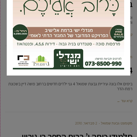
בפסטיבל אירועי קיץ!!
ומי לא היה שם לקבל את פני הבאים? מנחי עיר ערוץ הילדים המפורסמים
והאהובים, הכבשה שושנה , הופ ילדות ישראלית
קרא עוד ←
מקומונט גבעת שמואל
5 מאי, 2010
4 גני ילדים חדשים נבנים בגבעת שמואל
בימים אלו בונה עיריית גבעת שמואל 4 גני ילדים חדשים ברחוב משה דיין בשכונת
רמת-הדר
קרא עוד ←
מקומונט גבעת שמואל
2 פברואר, 2010
תלמידי כיתה ו’ בבית הספר בן-גוריון