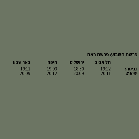
פרשת השבוע: פרשת ראה
תל אביב
ירושלים
חיפה
באר שבע
כניסה:
19:12
18:50
19:03
19:11
יציאה:
20:11
20:09
20:12
20:09