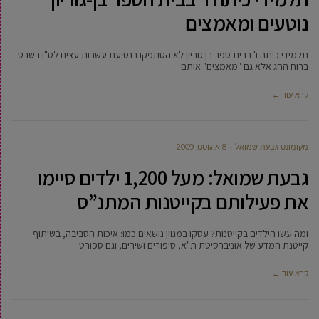
נוטעים ומאמצים
תלמידי כיתה ו' בבית ספר בן גוריון לא הסתפקו בנטיעת עשרות עצים לט"ו בשבט
ברוח החג אלא גם "מאמצים" אותם
קרא עוד ←
מקומונט גבעת שמואל
8 אוגוסט, 2009
גבעת שמואל: מעל 1,200 ילדים סיימו
את פעילותם בקייטנות המתנ”ס
ומה עשו הילדים בקייטנות? עסקו במגוון נושאים כמו: איכות הסביבה, בשיתוף
קייטנת המדע של אוניברסיטת ת"א, סיפורים ושירים, וגם ספורט
קרא עוד ←