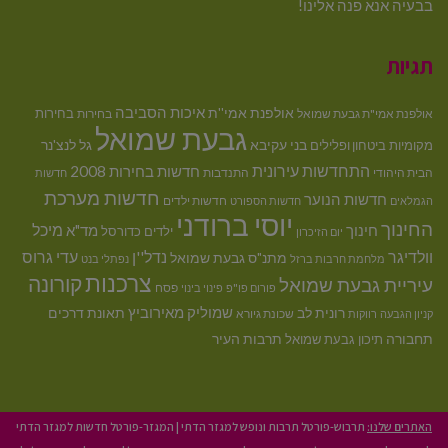
בבעיה אנא פנה אלינו!
תגיות
איכות הסביבה
אולפנת אמי''ת
בחירות
אולפנת אמי"ת גבעת שמואל
בחירות
גבעת שמואל
בני עקיבא
גל לנצ'נר
מקומיות
ביטחון ופלילים
התחדשות עירונית
חדשות בחירות 2008
הבית היהודי
התנדבות
חדשות
חדשות מערכת
חדשות הנוער
חדשות ילדים
הגמלאים
חדשות הספורט
יוסי ברודני
החינוך
מיכל
חינוך
מד"א
ילדים
כדורסל
יום הזיכרון
וולדיגר
נדל''ן
עדי גרוס
מתנ"ס גבעת שמואל
מלחמת חרבות ברזל
נפתלי בנט
צרכנות
קורונה
עיריית גבעת שמואל
פסח
פורום פו"פ
פינוי בינוי
רונית לב
שמוליק מאירוביץ
תאונת דרכים
שכונת גיורא
קניון הגבעה
רווקות
תחבורה
תיכון גבעת שמואל
תרבות העיר
האתרים שלנו:
תרבוש-פורטל תרבות ונופש למגזר הדתי
|
המגזר-פורטל חדשות למגזר הדתי