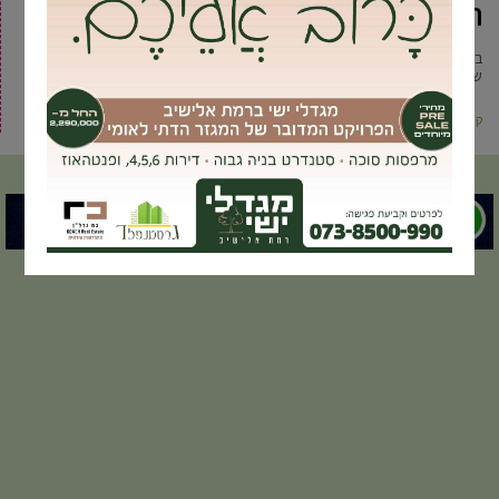
היום ע”י ועדת הבחירות
בימים האחרונים פרסם ראש העיר יוסי ברודני סרטון בו הוא מזמין את צעירי גבעת
שמואל לנגב יחד איתו חומוס ביום
קרא עוד ←