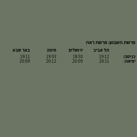
פרשת השבוע: פרשת ראה
תל אביב
ירושלים
חיפה
באר שבע
כניסה:
19:12
18:50
19:03
19:11
יציאה:
20:11
20:09
20:12
20:09