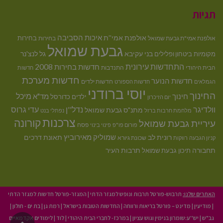
תגיות
איכות הסביבה
אולפנת אמי''ת
בחירות
אולפנת אמי"ת גבעת שמואל
בחירות
גבעת שמואל
בני עקיבא
גל לנצ'נר
מקומיות
ביטחון ופלילים
התחדשות עירונית
חדשות בחירות 2008
הבית היהודי
התנדבות
חדשות
חדשות מערכת
חדשות הנוער
חדשות ילדים
הגמלאים
חדשות הספורט
יוסי ברודני
החינוך
מיכל
חינוך
מד"א
ילדים
כדורסל
יום הזיכרון
וולדיגר
נדל''ן
עדי גרוס
מתנ"ס גבעת שמואל
מלחמת חרבות ברזל
נפתלי בנט
צרכנות
קורונה
עיריית גבעת שמואל
פסח
פורום פו"פ
פינוי בינוי
רונית לב
שמוליק מאירוביץ
תאונת דרכים
שכונת גיורא
קניון הגבעה
רווקות
תחבורה
תיכון גבעת שמואל
תרבות העיר
האתרים שלנו:
תרבוש-פורטל תרבות ונופש למגזר הדתי
|
המגזר-פורטל חדשות למגזר הדתי
|
מודיעין
|
מדינט – פורטל בריאות ורווחה
|
החדשות הטובות בישראל
|
רמת גן
|
בת ים - חולון
|
גב"ש
|
יש''ע:שומרון בנימין וגוש עציון
|
במרכז- לחברי הבית היהודי
|
לוד
|
לימודים אקדמאיים