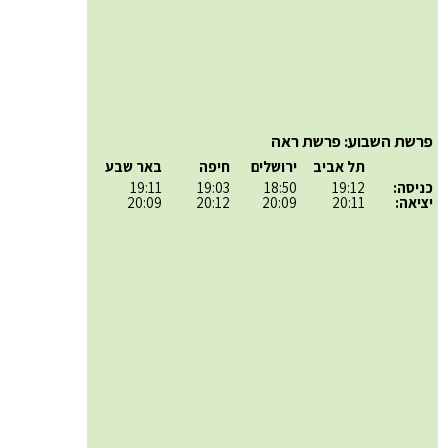
פרשת השבוע: פרשת ראה
תל אביב
ירושלים
חיפה
באר שבע
כניסה:
19:12
18:50
19:03
19:11
יציאה:
20:11
20:09
20:12
20:09