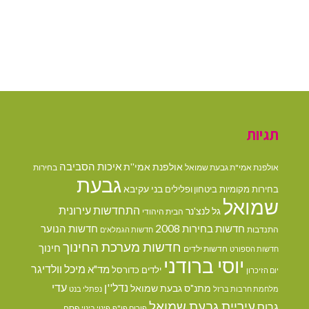
תגיות
איכות הסביבה
אולפנת אמי''ת
אולפנת אמי"ת גבעת שמואל
בחירות
גבעת
בני עקיבא
בחירות מקומיות
ביטחון ופלילים
שמואל
התחדשות עירונית
גל לנצ'נר
הבית היהודי
חדשות בחירות 2008
חדשות הנוער
התנדבות
חדשות הגמלאים
חדשות מערכת החינוך
חינוך
חדשות ילדים
חדשות הספורט
יוסי ברודני
מיכל וולדיגר
מד"א
ילדים
כדורסל
יום הזיכרון
נדל''ן
עדי
מתנ"ס גבעת שמואל
מלחמת חרבות ברזל
נפתלי בנט
עיריית גבעת שמואל
גרוס
פסח
פורום פו"פ
פינוי בינוי