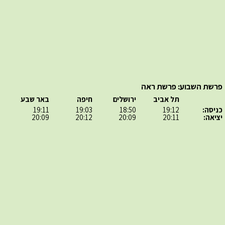
פרשת השבוע: פרשת ראה
תל אביב
ירושלים
חיפה
באר שבע
כניסה:
19:12
18:50
19:03
19:11
יציאה:
20:11
20:09
20:12
20:09