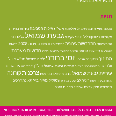
בבעיה אנא פנה אלינו!
תגיות
איכות הסביבה
אולפנת אמי''ת
בחירות
אולפנת אמי"ת גבעת שמואל
בחירות
גבעת שמואל
בני עקיבא
גל לנצ'נר
מקומיות
ביטחון ופלילים
התחדשות עירונית
חדשות בחירות 2008
הבית היהודי
התנדבות
חדשות
חדשות מערכת
חדשות הנוער
חדשות ילדים
הגמלאים
חדשות הספורט
יוסי ברודני
החינוך
מיכל
חינוך
מד"א
ילדים
כדורסל
יום הזיכרון
וולדיגר
נדל''ן
עדי גרוס
מתנ"ס גבעת שמואל
מלחמת חרבות ברזל
נפתלי בנט
צרכנות
קורונה
עיריית גבעת שמואל
פסח
פורום פו"פ
פינוי בינוי
רונית לב
שמוליק מאירוביץ
תאונת דרכים
שכונת גיורא
קניון הגבעה
רווקות
תחבורה
תיכון גבעת שמואל
תרבות העיר
האתרים שלנו:
תרבוש-פורטל תרבות ונופש למגזר הדתי
|
המגזר-פורטל חדשות למגזר הדתי
|
מודיעין
|
מדינט – פורטל בריאות ורווחה
|
החדשות הטובות בישראל
|
רמת גן
|
בת ים - חולון
|