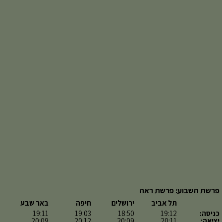
פרשת השבוע: פרשת ראה
תל אביב
ירושלים
חיפה
באר שבע
כניסה:
19:12
18:50
19:03
19:11
יציאה:
20:11
20:09
20:12
20:09