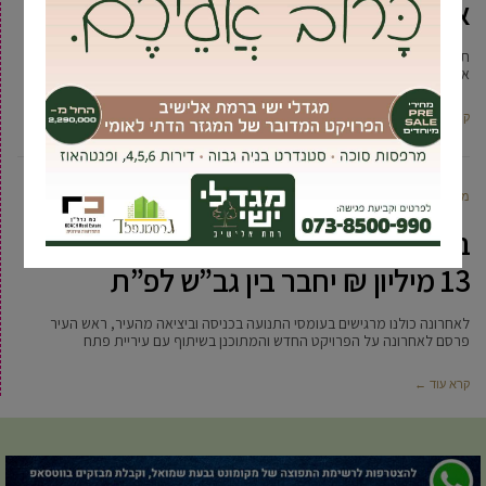
את הבוקר של כולנו לסיוט
תנופת הפיתוח העוברת על גבעת שמואל בשנים האחרונות כוללת בניית שבילי
אופניים חדשים, מבני ציבור ואף הרחבת והוספת כבישים המחברים
קרא עוד ←
מקומונט גבעת שמואל
6 פברואר, 2018
בשורה לנהגים: כביש חדש בהשקעה של
13 מיליון ₪ יחבר בין גב”ש לפ”ת
לאחרונה כולנו מרגישים בעומסי התנועה בכניסה וביציאה מהעיר, ראש העיר
פרסם לאחרונה על הפרויקט החדש והמתוכנן בשיתוף עם עיריית פתח
קרא עוד ←