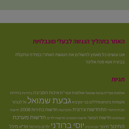
האתר בתהליך הנגשה לבעלי מוגבלויות
אנו עושים כל מאמץ להשלים את הנגשת האתר! במידה ונתקלת
בבעיה אנא פנה אלינו!
תגיות
איכות הסביבה
אולפנת אמי''ת
בחירות
אולפנת אמי"ת גבעת שמואל
בחירות
גבעת שמואל
בני עקיבא
גל לנצ'נר
מקומיות
ביטחון ופלילים
התחדשות עירונית
חדשות בחירות 2008
הבית היהודי
התנדבות
חדשות
חדשות מערכת
חדשות הנוער
חדשות ילדים
הגמלאים
חדשות הספורט
יוסי ברודני
החינוך
מיכל
חינוך
מד"א
ילדים
כדורסל
יום הזיכרון