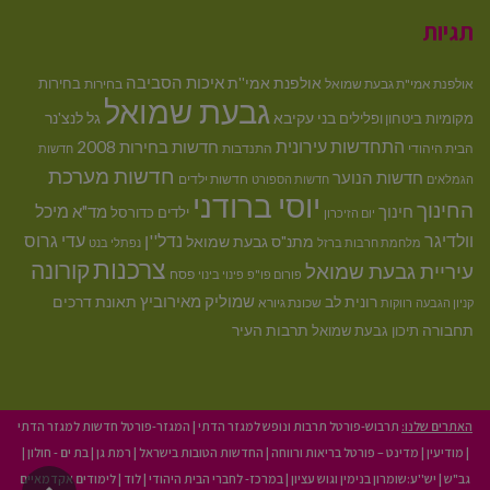
תגיות
איכות הסביבה
אולפנת אמי''ת
בחירות
אולפנת אמי"ת גבעת שמואל
בחירות
גבעת שמואל
בני עקיבא
גל לנצ'נר
מקומיות
ביטחון ופלילים
התחדשות עירונית
חדשות בחירות 2008
הבית היהודי
התנדבות
חדשות
חדשות מערכת
חדשות הנוער
חדשות ילדים
הגמלאים
חדשות הספורט
יוסי ברודני
החינוך
מיכל
חינוך
מד"א
ילדים
כדורסל
יום הזיכרון
וולדיגר
נדל''ן
עדי גרוס
מתנ"ס גבעת שמואל
מלחמת חרבות ברזל
נפתלי בנט
צרכנות
קורונה
עיריית גבעת שמואל
פסח
פורום פו"פ
פינוי בינוי
רונית לב
שמוליק מאירוביץ
תאונת דרכים
שכונת גיורא
קניון הגבעה
רווקות
תחבורה
תיכון גבעת שמואל
תרבות העיר
האתרים שלנו:
תרבוש-פורטל תרבות ונופש למגזר הדתי
|
המגזר-פורטל חדשות למגזר הדתי
|
מודיעין
|
מדינט – פורטל בריאות ורווחה
|
החדשות הטובות בישראל
|
רמת גן
|
בת ים - חולון
|
גב"ש
|
יש''ע:שומרון בנימין וגוש עציון
|
במרכז- לחברי הבית היהודי
|
לוד
|
לימודים אקדמאיים