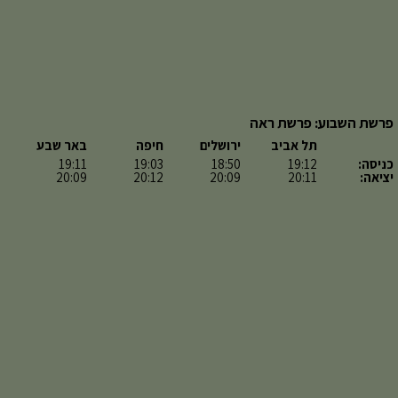
פרשת השבוע: פרשת ראה
תל אביב
ירושלים
חיפה
באר שבע
כניסה:
19:12
18:50
19:03
19:11
יציאה:
20:11
20:09
20:12
20:09