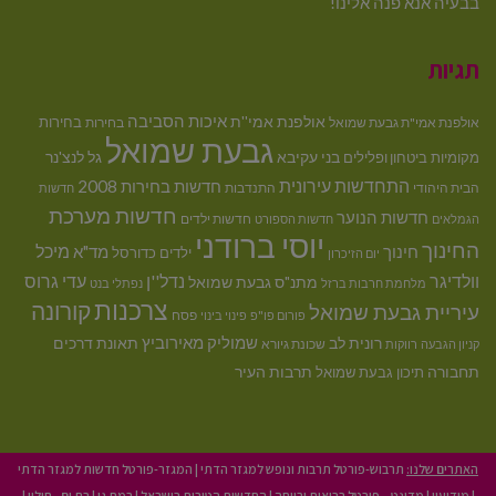
בבעיה אנא פנה אלינו!
תגיות
איכות הסביבה
אולפנת אמי''ת
בחירות
אולפנת אמי"ת גבעת שמואל
בחירות
גבעת שמואל
בני עקיבא
גל לנצ'נר
מקומיות
ביטחון ופלילים
התחדשות עירונית
חדשות בחירות 2008
הבית היהודי
התנדבות
חדשות
חדשות מערכת
חדשות הנוער
חדשות ילדים
הגמלאים
חדשות הספורט
יוסי ברודני
החינוך
מיכל
חינוך
מד"א
ילדים
כדורסל
יום הזיכרון
וולדיגר
נדל''ן
עדי גרוס
מתנ"ס גבעת שמואל
מלחמת חרבות ברזל
נפתלי בנט
צרכנות
קורונה
עיריית גבעת שמואל
פסח
פורום פו"פ
פינוי בינוי
רונית לב
שמוליק מאירוביץ
תאונת דרכים
שכונת גיורא
קניון הגבעה
רווקות
תחבורה
תיכון גבעת שמואל
תרבות העיר
האתרים שלנו:
תרבוש-פורטל תרבות ונופש למגזר הדתי
|
המגזר-פורטל חדשות למגזר הדתי
|
מודיעין
|
מדינט – פורטל בריאות ורווחה
|
החדשות הטובות בישראל
|
רמת גן
|
בת ים - חולון
|