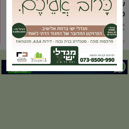
שמואל – ימריא לחלל מקייפ קנוורל,
פלורידה
פריצת דרך ישראלית בחלל – תלמידים ותלמידות משמונה ישובים שונים בישראל
ישגרו לחלל 8 לוויינים לחלל שבנו ופיתחו בעצמם בהדרכת
קרא עוד ←