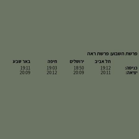
פרשת השבוע: פרשת ראה
תל אביב
ירושלים
חיפה
באר שבע
כניסה:
19:12
18:50
19:03
19:11
יציאה:
20:11
20:09
20:12
20:09