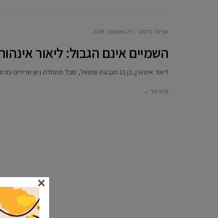
אביעד ברטוב
29 אוקטובר, 2018
השמיים אינם הגבול: ליאור אינהור
ליאור אינהורן, בן 21 מגבעת שמואל, סובל ממחלת ניוון שרירים ומרותק לכיסא גלגלים. ליאור לא ויתר על הזכות לתרום ושירת
קרא עוד ←
×