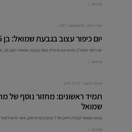
קרא עוד ←
אביחי טבק
16 ספטמבר, 2021
יום כיפור עצוב בגבעת שמואל: בן 15 נהרג על אופניו בכניסה לעיר
יום כיפור תשפ”ב נפתח עם טרגדיה קשה בגבעת שמואל כשבן 15, שמו עדיין לא הותר בפרסום, נהרג כשרכב על אופניו
קרא עוד ←
אביעד ברטוב
21 יולי, 2019
תמיד ראשונים: מחזור נוסף של מ
שמואל
גבעת שמואל קיבלה חיזוק של 7 מתנדבים חדשים, אשר סיימו לאחרונה קורס חובשי רפואת חירום ונהגי אמבולנס של מגן דוד
קרא עוד ←