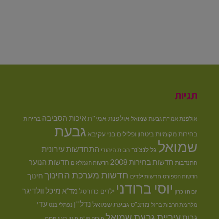
תגיות
איכות הסביבה
אולפנת אמי''ת
אולפנת אמי"ת גבעת שמואל
בחירות
גבעת
בני עקיבא
בחירות מקומיות
ביטחון ופלילים
שמואל
התחדשות עירונית
גל לנצ'נר
הבית היהודי
חדשות בחירות 2008
חדשות הנוער
התנדבות
חדשות הגמלאים
חדשות מערכת החינוך
חינוך
חדשות ילדים
חדשות הספורט
יוסי ברודני
מיכל וולדיגר
מד"א
ילדים
כדורסל
יום הזיכרון
נדל''ן
עדי
מתנ"ס גבעת שמואל
מלחמת חרבות ברזל
נפתלי בנט
עיריית גבעת שמואל
גרוס
פסח
פורום פו"פ
פינוי בינוי