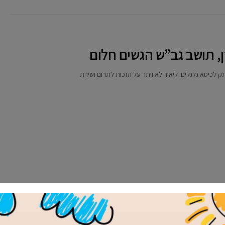
ן, תושב גב”ש הגשים חלום