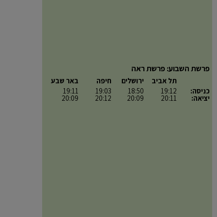
פרשת השבוע: פרשת ראה
תל אביב
ירושלים
חיפה
באר שבע
כניסה:
19:12
18:50
19:03
19:11
יציאה:
20:11
20:09
20:12
20:09