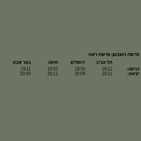
פרשת השבוע: פרשת ראה
תל אביב
ירושלים
חיפה
באר שבע
כניסה:
19:12
18:50
19:03
19:11
יציאה:
20:11
20:09
20:12
20:09