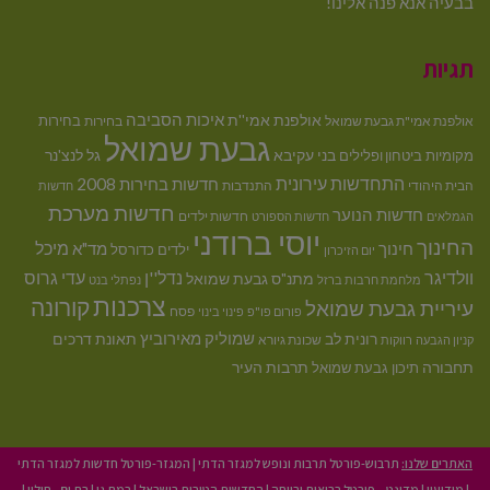
בבעיה אנא פנה אלינו!
תגיות
איכות הסביבה
אולפנת אמי''ת
בחירות
אולפנת אמי"ת גבעת שמואל
בחירות
גבעת שמואל
בני עקיבא
גל לנצ'נר
מקומיות
ביטחון ופלילים
התחדשות עירונית
חדשות בחירות 2008
הבית היהודי
התנדבות
חדשות
חדשות מערכת
חדשות הנוער
חדשות ילדים
הגמלאים
חדשות הספורט
יוסי ברודני
החינוך
מיכל
חינוך
מד"א
ילדים
כדורסל
יום הזיכרון
וולדיגר
נדל''ן
עדי גרוס
מתנ"ס גבעת שמואל
מלחמת חרבות ברזל
נפתלי בנט
צרכנות
קורונה
עיריית גבעת שמואל
פסח
פורום פו"פ
פינוי בינוי
רונית לב
שמוליק מאירוביץ
תאונת דרכים
שכונת גיורא
קניון הגבעה
רווקות
תחבורה
תיכון גבעת שמואל
תרבות העיר
האתרים שלנו:
תרבוש-פורטל תרבות ונופש למגזר הדתי
|
המגזר-פורטל חדשות למגזר הדתי
|
מודיעין
|
מדינט – פורטל בריאות ורווחה
|
החדשות הטובות בישראל
|
רמת גן
|
בת ים - חולון
|