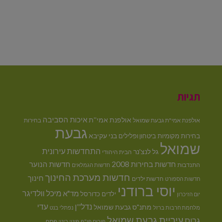
תגיות
איכות הסביבה
אולפנת אמי''ת
אולפנת אמי"ת גבעת שמואל
בחירות
גבעת
בני עקיבא
בחירות מקומיות
ביטחון ופלילים
שמואל
התחדשות עירונית
גל לנצ'נר
הבית היהודי
חדשות בחירות 2008
חדשות הנוער
התנדבות
חדשות הגמלאים
חדשות מערכת החינוך
חינוך
חדשות ילדים
חדשות הספורט
יוסי ברודני
מיכל וולדיגר
מד"א
ילדים
כדורסל
יום הזיכרון
נדל''ן
עדי
מתנ"ס גבעת שמואל
מלחמת חרבות ברזל
נפתלי בנט
עיריית גבעת שמואל
גרוס
פסח
פורום פו"פ
פינוי בינוי