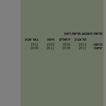
פרשת השבוע: פרשת ראה
תל אביב
ירושלים
חיפה
באר שבע
כניסה:
19:12
18:50
19:03
19:11
יציאה:
20:11
20:09
20:12
20:09