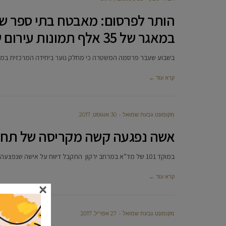
הותר לפרסום: מאבטח בתי ספר ש
במאגר של 35 אלף תמונות עירום של קטינים
בשבוע שעבר פרסמה המשטרה כי מחלק נוער ביחידה המרכזית במשטרת ישראל עצ
קרא עוד ←
מקומונט גבעת שמואל
30 אוגוסט, 2017
אשה נפגעה קשה מקריסה של תחנת
במוקד 101 של מד”א במרחב ירקון התקבל דיווח על אישה שנפצעה מתחנת אוטובוס שקרסה, לאחר שככל הנראה רכב פגע בה
קרא עוד ←
×
מקומונט גבעת שמואל
27 אפריל, 2017