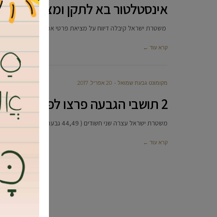
אינסטלטור בא לתקן ומצא נשק
משטרת ישראל קיבלה דיווח על מציאת פרטי אמל”ח ישנים ברחוב ז’
קרא עוד ←
מקומונט גבעת שמואל
20 אפריל, 2017
2 תושבי הגבעה פרצו לפיצוציה ברחוב הנשיא
משטרת ישראל עצרה שני חשודים ( 44,49 גבעת שמואל) בחשד שנכנסו לקיוסק, ברחוב הנשיא בגבעת שמואל, בעודם בגילופין ושלפו חפץ
קרא עוד ←