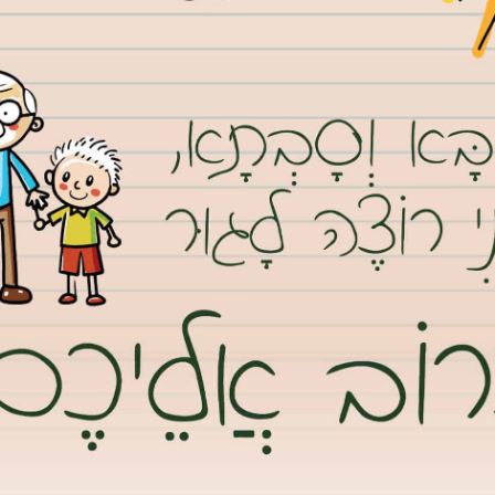
בוטינסקי בגבעת שמואל. אינסטלטור שהוזמן לטיפול בתקלה הופתע לגלות סליק