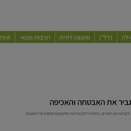
ילה
נדל”ן
מועצה דתית
תרבות ופנאי
אינד
ביר את האבטחה והאכיפה
קראת חג הפורים, במטרה להבטיח את שלומם וביטחונם של החוגגים