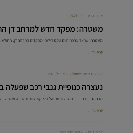
אביחי טבק
1 יוני, 2021
משטרה: מפקד חדש למרחב דן הח
משטרת ישראל ערכה היום טקס חילופי מפקדים במרחב דן, החולש גם
קרא עוד ←
מקומונט גבעת שמואל
21 אפריל, 2021
נעצרה כנופיית גנבי רכב שפעלה 
מכת גניבות הרכבים בגבעת שמואל היא קשה ומתמשכת. אתמול בליל
קרא עוד ←
אביחי טבק
25 ספטמבר, 2019