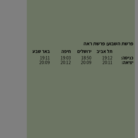
פרשת השבוע: פרשת ראה
תל אביב
ירושלים
חיפה
באר שבע
כניסה:
19:12
18:50
19:03
19:11
יציאה:
20:11
20:09
20:12
20:09