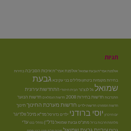
תגיות
איכות הסביבה
אולפנת אמי''ת
אולפנת אמי"ת גבעת שמואל
בחירות
גבעת
בני עקיבא
בחירות מקומיות
ביטחון ופלילים
שמואל
התחדשות עירונית
גל לנצ'נר
הבית היהודי
חדשות בחירות 2008
חדשות הנוער
התנדבות
חדשות הגמלאים
חדשות מערכת החינוך
חינוך
חדשות ילדים
חדשות הספורט
יוסי ברודני
מיכל וולדיגר
מד"א
ילדים
כדורסל
יום הזיכרון
נדל''ן
עדי
מתנ"ס גבעת שמואל
מלחמת חרבות ברזל
נפתלי בנט
עיריית גבעת שמואל
גרוס
פסח
פורום פו"פ
פינוי בינוי