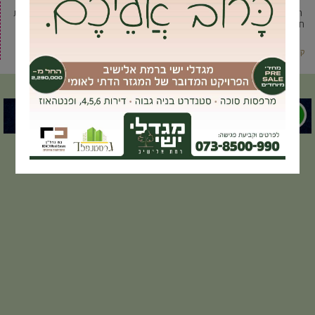
המאבטח המפורסם של סופר ברקת, דניאל לוי המכונה רמבו הציל הבוקר (ו’) את
חייו של אדם שהגיע לקניות לשבת בסופר
קרא עוד ←