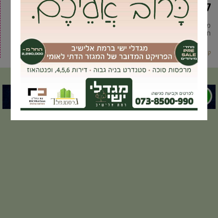
לראש העיר
מצלמת כתב גבעת שמואל תפסה את ראש העיר יוסי ברודני כשהוא ממלא את
חלקו בחובת הזהירות בדרכים במסגרת תורנות ”נשק
קרא עוד ←