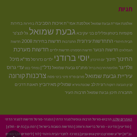
תגיות
איכות הסביבה
אולפנת אמי''ת
בחירות
אולפנת אמי"ת גבעת שמואל
בחירות
גבעת שמואל
בני עקיבא
גל לנצ'נר
מקומיות
ביטחון ופלילים
התחדשות עירונית
חדשות בחירות 2008
הבית היהודי
התנדבות
חדשות
חדשות מערכת
חדשות הנוער
חדשות ילדים
הגמלאים
חדשות הספורט
יוסי ברודני
החינוך
מיכל
חינוך
מד"א
ילדים
כדורסל
יום הזיכרון
וולדיגר
נדל''ן
עדי גרוס
מתנ"ס גבעת שמואל
מלחמת חרבות ברזל
נפתלי בנט
צרכנות
קורונה
עיריית גבעת שמואל
פסח
פורום פו"פ
פינוי בינוי
רונית לב
שמוליק מאירוביץ
תאונת דרכים
שכונת גיורא
קניון הגבעה
רווקות
תחבורה
תיכון גבעת שמואל
תרבות העיר
האתרים שלנו:
תרבוש-פורטל תרבות ונופש למגזר הדתי
|
המגזר-פורטל חדשות למגזר הדתי
|
מודיעין
|
מדינט – פורטל בריאות ורווחה
|
החדשות הטובות בישראל
|
רמת גן
|
בת ים - חולון
|
גב"ש
|
יש''ע:שומרון בנימין וגוש עציון
|
במרכז- לחברי הבית היהודי
|
לוד
|
לימודים אקדמאיים