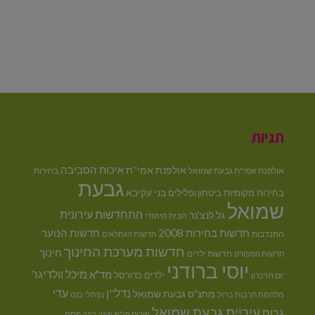
תגיות
איכות הסביבה
אולפנת אמי''ת
אולפנת אמי"ת גבעת שמואל
בחירות
גבעת
בני עקיבא
בחירות מקומיות
ביטחון ופלילים
שמואל
התחדשות עירונית
גל לנצ'נר
הבית היהודי
חדשות בחירות 2008
חדשות הנוער
התנדבות
חדשות הגמלאים
חדשות מערכת החינוך
חינוך
חדשות ילדים
חדשות הספורט
יוסי ברודני
מיכל וולדיגר
מד"א
ילדים
כדורסל
יום הזיכרון
נדל''ן
עדי
מתנ"ס גבעת שמואל
מלחמת חרבות ברזל
נפתלי בנט
עיריית גבעת שמואל
גרוס
פסח
פורום פו"פ
פינוי בינוי