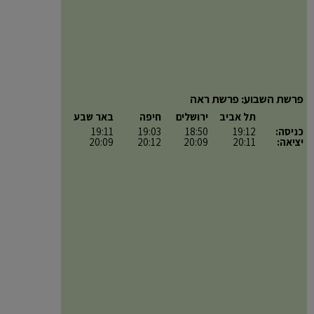
פרשת השבוע: פרשת ראה
תל אביב
ירושלים
חיפה
באר שבע
כניסה:
19:12
18:50
19:03
19:11
יציאה:
20:11
20:09
20:12
20:09