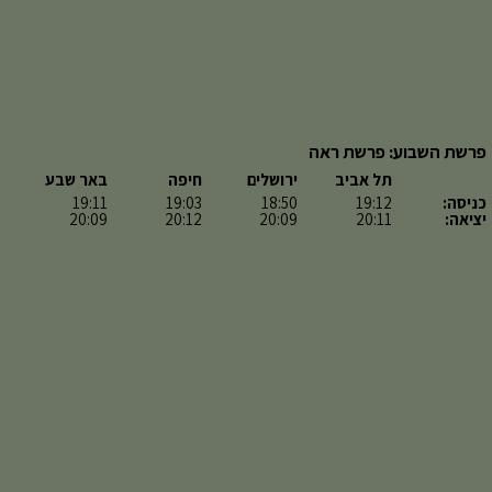
פרשת השבוע: פרשת ראה
תל אביב
ירושלים
חיפה
באר שבע
כניסה:
19:12
18:50
19:03
19:11
יציאה:
20:11
20:09
20:12
20:09