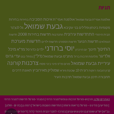
תגיות
איכות הסביבה
אולפנת אמי''ת
בחירות
אולפנת אמי"ת גבעת שמואל
בחירות
גבעת שמואל
בני עקיבא
גל לנצ'נר
מקומיות
ביטחון ופלילים
התחדשות עירונית
חדשות בחירות 2008
הבית היהודי
התנדבות
חדשות
חדשות מערכת
חדשות הנוער
חדשות ילדים
הגמלאים
חדשות הספורט
יוסי ברודני
החינוך
מיכל
חינוך
מד"א
ילדים
כדורסל
יום הזיכרון
וולדיגר
נדל''ן
עדי גרוס
מתנ"ס גבעת שמואל
מלחמת חרבות ברזל
נפתלי בנט
צרכנות
קורונה
עיריית גבעת שמואל
פסח
פורום פו"פ
פינוי בינוי
רונית לב
שמוליק מאירוביץ
תאונת דרכים
שכונת גיורא
קניון הגבעה
רווקות
תחבורה
תיכון גבעת שמואל
תרבות העיר
האתרים שלנו:
תרבוש-פורטל תרבות ונופש למגזר הדתי
|
המגזר-פורטל חדשות למגזר הדתי
|
מודיעין
|
מדינט – פורטל בריאות ורווחה
|
החדשות הטובות בישראל
|
רמת גן
|
בת ים - חולון
|
גב"ש
|
יש''ע:שומרון בנימין וגוש עציון
|
במרכז- לחברי הבית היהודי
|
לוד
|
לימודים אקדמאיים