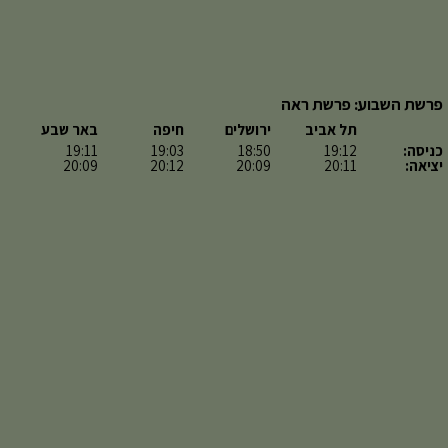
פרשת השבוע: פרשת ראה
תל אביב
ירושלים
חיפה
באר שבע
כניסה:
19:12
18:50
19:03
19:11
יציאה:
20:11
20:09
20:12
20:09