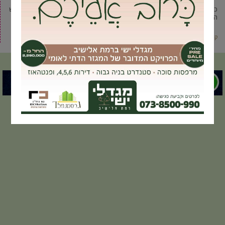
כנס רב משתתפים בנושא ‘הציונות הדתית והתקשורת’ נערך בגבעה במעמד ראש
הממשלה שר החינוך וראש עיריית גבעת שמואל יוסי ברודני.
קרא עוד ←