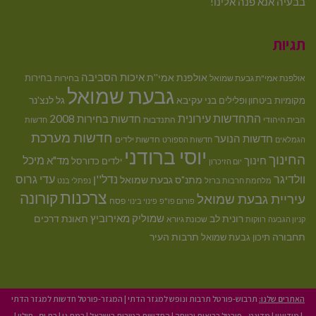
בבעיה אנא פנה אלינו!
תגיות
איכות הסביבה
אולפנת אמי''ת
בחירות
אולפנת אמי"ת גבעת שמואל
בחירות
גבעת שמואל
בני עקיבא
גל לנצ'נר
מקומיות
ביטחון ופלילים
התחדשות עירונית
חדשות בחירות 2008
הבית היהודי
התנדבות
חדשות
חדשות מערכת
חדשות הנוער
חדשות ילדים
הגמלאים
חדשות הספורט
יוסי ברודני
החינוך
מיכל
חינוך
מד"א
ילדים
כדורסל
יום הזיכרון
וולדיגר
נדל''ן
עדי גרוס
מתנ"ס גבעת שמואל
מלחמת חרבות ברזל
נפתלי בנט
צרכנות
קורונה
עיריית גבעת שמואל
פסח
פורום פו"פ
פינוי בינוי
רונית לב
שמוליק מאירוביץ
תאונת דרכים
שכונת גיורא
קניון הגבעה
רווקות
תחבורה
תיכון גבעת שמואל
תרבות העיר
האתרים שלנו:
תרבוש-פורטל תרבות ונופש למגזר הדתי
|
המגזר-פורטל חדשות למגזר הדתי
|
מודיעין
|
מדינט – פורטל בריאות ורווחה
|
החדשות הטובות בישראל
|
רמת גן
|
בת ים - חולון
|