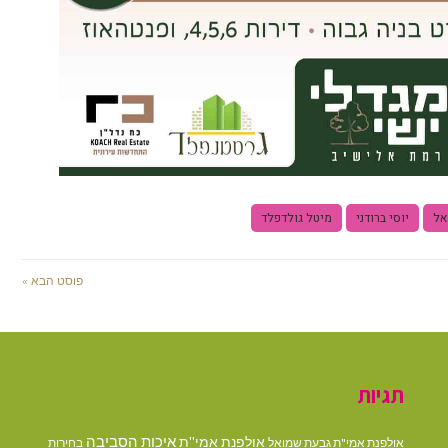
אל
יוסי ברודני
מיטל גולדפלד
פוסט הבא »
תגיות
איכות הסביבה
אולפנת אמי''ת
אולפנת אמי"ת גבעת שמואל
בחירות