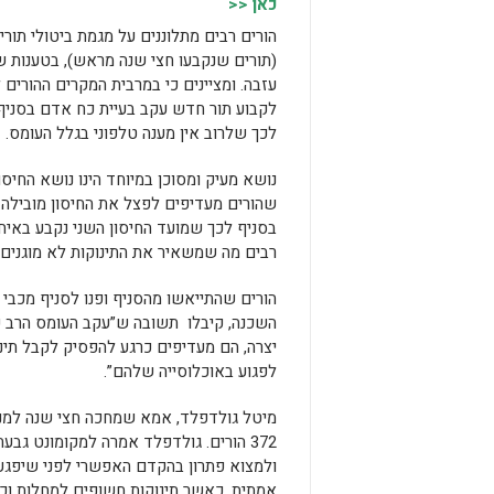
כאן <<
(תורים שנקבעו חצי שנה מראש), בטענות ש
עזבה. ומציינים כי במרבית המקרים ההורים
לקבוע תור חדש עקב בעיית כח אדם בסניף.
לכך שלרוב אין מענה טלפוני בגלל העומס.
נושא מעיק ומסוכן במיוחד הינו נושא החיסו
שהורים מעדיפים לפצל את החיסון מובילה
בסניף לכך שמועד החיסון השני נקבע באיח
רבים מה שמשאיר את התינוקות לא מוגנים 
הורים שהתייאשו מהסניף ופנו לסניף מכבי ב
השכנה, קיבלו תשובה ש”עקב העומס הרב
יצרה, הם מעדיפים כרגע להפסיק לקבל תינ
לפגוע באוכלוסייה שלהם”.
מיטל גולדפלד, אמא שמחכה חצי שנה למנה 
372 הורים. גולדפלד אמרה למקומונט גב
ולמצוא פתרון בהקדם האפשרי לפני שיפגעו
אמתית, כאשר תינוקות חשופים למחלות וכת