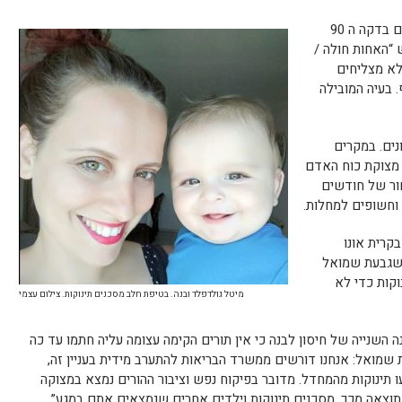
הורים רבים מתלוננים על מגמת ביטולי תורים בדקה ה 90
 “האחות חולה /
 לא מצליחים
 בעיה המובילה
נים. במקרים
 מצוקת כוח האדם
ור של חודשים
וחשופים למחלות.
קרית אונו
 שגבעת שמואל
וקות כדי לא
מיטל גולדפלד ובנה. בטיפת חלב מסכנים תינוקות. צילום עצמי
השנייה של חיסון לבנה כי אין תורים הקימה עצומה עליה חתמו עד כה
עת שמואל: אנחנו דורשים ממשרד הבריאות להתערב מידית בעניין זה,
 תינוקות מהמחדל. מדובר בפיקוח נפש וציבור ההורים נמצא במצוקה
וצאה מכך, מסכנים תינוקות וילדים אחרים שנמצאים אתם במגע”.