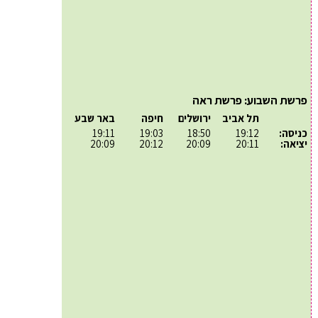
פרשת השבוע: פרשת ראה
תל אביב
ירושלים
חיפה
באר שבע
כניסה:
19:12
18:50
19:03
19:11
יציאה:
20:11
20:09
20:12
20:09