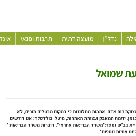
ילה
נדל”ן
מועצה דתית
תרבות ופנאי
אינד
עת שמואל
קת כוח אדם. אמהות מתלוננות כי במקום מבטלים תורים, לא
בזמן. יוזמת המאבק ועצומת האמהות, מיטל גולדפלד: אנו דורשים
יריית גב”ש נמסר:”משרד הבריאות אחראי”. דוברות משרד הבריאות:”
וס אחיות נוספות”.