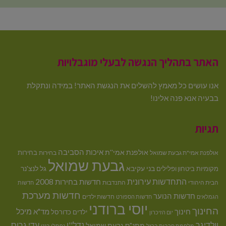
האתר בתהליך הנגשה לבעלי מוגבלויות
אנו עושים כל מאמץ להשלים את הנגשת האתר! במידה ונתקלת
בבעיה אנא פנה אלינו!
תגיות
איכות הסביבה
אולפנת אמי''ת
בחירות
אולפנת אמי"ת גבעת שמואל
בחירות
גבעת שמואל
בני עקיבא
גל לנצ'נר
מקומיות
ביטחון ופלילים
התחדשות עירונית
חדשות בחירות 2008
הבית היהודי
התנדבות
חדשות
חדשות מערכת
חדשות הנוער
חדשות ילדים
הגמלאים
חדשות הספורט
יוסי ברודני
החינוך
מיכל
חינוך
מד"א
ילדים
כדורסל
יום הזיכרון
וולדיגר
נדל''ן
עדי גרוס
מתנ"ס גבעת שמואל
מלחמת חרבות ברזל
נפתלי בנט