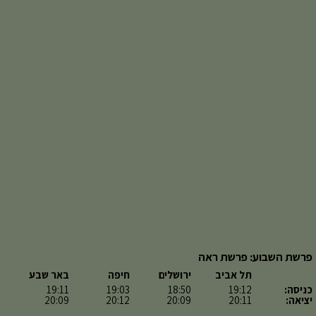
פרשת השבוע: פרשת ראה
תל אביב
ירושלים
חיפה
באר שבע
כניסה:
19:12
18:50
19:03
19:11
יציאה:
20:11
20:09
20:12
20:09