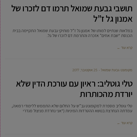
תושבי גבעת שמואל תרמו דם לזכרו של
אמנון גל ז”ל
במלאות שנתיים למותו של אמנון גל ז”ל מותיקי גבעת שמואל התקיימה בבית
הכנסת “שבת אחים” אזכרה והתרמת דם לזכרו של גל.
קרא עוד ←
מקומונט גבעת שמואל
25 אוקטובר, 2017
טלי גוטליב: ראיון עם עורכת הדין שלא
יורדת מהכותרות
טלי גוטליב מספרת למקומונט גב”ש על החלום שלא התממש ללימודי רפואה,
עמדתה הנחרצת בנושא ההטרדות המיניות (“אני נחרדת מניצול מגדרי
קרא עוד ←