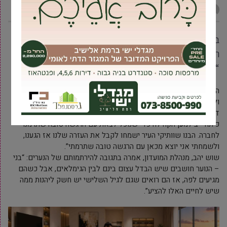
מקומונט גבעת שמואל
3 מרץ, 2011
בני נוער מטעם ישיבת הרב יניב אפרתי בגבעת שמואל
הגיעו השבוע במטרה לשפץ את מועדון הגימלאים
“סביונים” בעיר
הפעילות נערכה במסגרת התנדבותית של בני הנוער שביקשו לשפץ
ולשדרג את המועדון עבור האוכלוסייה הוותיקה שמבקרת בו מדי יום.
דניאל עמבלו בן ה-18 שהתנדב בפרויקט אמר: ” החלטנו לסייע בסוף
כיתה י”ב למען הקהילה כדי שנוכל לצאת עם הרגשה טובה שתרמנו
לחברה. הבנו שוותיקי העיר ישמחו לקבל את העזרה שלנו אז הגענו,
ולשמחתי אני יוצא מכאן עם הרגשה טובה שתרמתי”.
שוש יהב, מנהלת המועדון, אמרה בתגובה להירתמותם של הנערים: “בני
– הנוער חושבים שיש הבדל עצום בינם לבין הגימלאים, אבל כשהם
מגיעים לפה, אז הם רואים שגם לגיל השלישי יש חשק ליהנות ממה
שיש לחיים האלו להציע”.