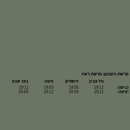
פרשת השבוע: פרשת ראה
תל אביב
ירושלים
חיפה
באר שבע
כניסה:
19:12
18:50
19:03
19:11
יציאה:
20:11
20:09
20:12
20:09