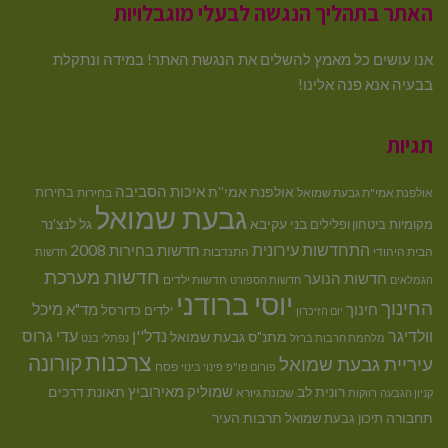
האתר בתהליך הנגשה לבעלי מוגבלויות
אנו עושים כל מאמץ להשלים את הנגשת האתר! במידה ונתקלת
בבעיה אנא פנה אלינו!
תגיות
איכות הסביבה
אולפנת אמי''ת
בחירות
אולפנת אמי"ת גבעת שמואל
בחירות
גבעת שמואל
בני עקיבא
גל לנצ'נר
מקומיות
ביטחון ופלילים
התחדשות עירונית
חדשות בחירות 2008
הבית היהודי
התנדבות
חדשות
חדשות מערכת
חדשות הנוער
חדשות ילדים
הגמלאים
חדשות הספורט
יוסי ברודני
החינוך
מיכל
חינוך
מד"א
ילדים
כדורסל
יום הזיכרון
וולדיגר
נדל''ן
עדי גרוס
מתנ"ס גבעת שמואל
מלחמת חרבות ברזל
נפתלי בנט
צרכנות
קורונה
עיריית גבעת שמואל
פסח
פורום פו"פ
פינוי בינוי
רונית לב
שמוליק מאירוביץ
תאונת דרכים
שכונת גיורא
קניון הגבעה
רווקות
תחבורה
תיכון גבעת שמואל
תרבות העיר