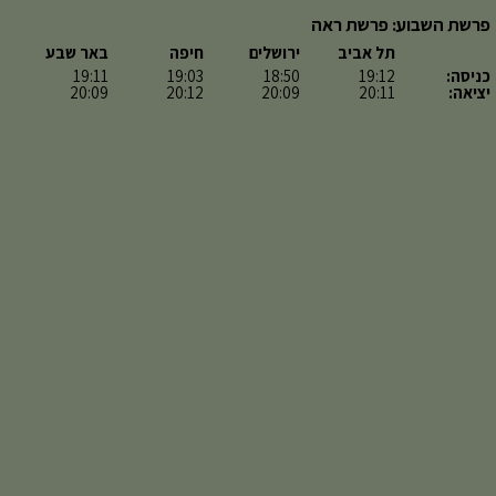
פרשת השבוע: פרשת ראה
תל אביב
ירושלים
חיפה
באר שבע
כניסה:
19:12
18:50
19:03
19:11
יציאה:
20:11
20:09
20:12
20:09