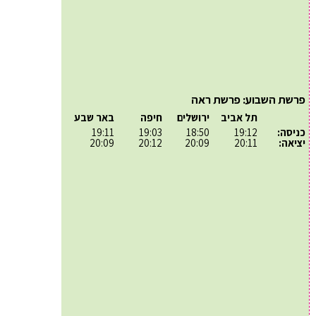
פרשת השבוע: פרשת ראה
תל אביב
ירושלים
חיפה
באר שבע
כניסה:
19:12
18:50
19:03
19:11
יציאה:
20:11
20:09
20:12
20:09