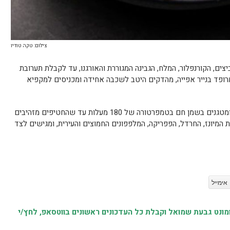
צילום: טקה טודיו
ם, הקורנפלור, המלח, הגבינה המגוררת והאורגנו, עד לקבלת תערובת
מרופד בנייר אפייה, מהדקים היטב לשכבה אחידה ומכניסים למקפיא
לאחר שהתערובת קפאה, חותכים למקלות ומטגנים בשמן חם בטמפרטורה של 180 מעלות עד שהחטיפים מזהיבים
 המיונז, החרדל, הפפריקה, המלפפונים החמוצים והעירית, ומגישים לצד
אימייל
נט גבעת שמואל וקבלת כל העדכונים ראשונים בווטסאפ, לחץ/י