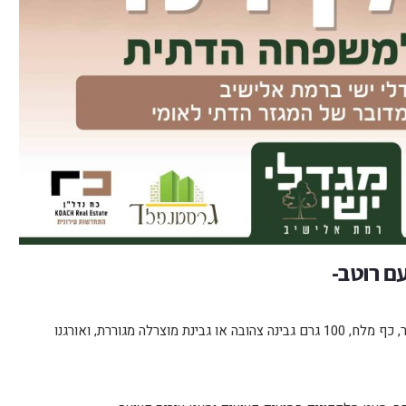
עם רוטב-
2 כוסות אורז מבושל, 2 ביצים, כף קורנפלור, כף מלח, 100 גרם גבינה צהובה או גבינת מוצרלה מגוררת, ואורגנו