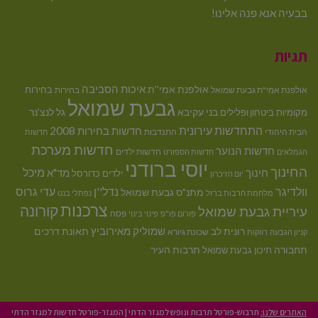
בבעיה אנא פנה אלינו!
תגיות
איכות הסביבה
אולפנת אמי''ת
בחירות
אולפנת אמי"ת גבעת שמואל
בחירות
גבעת שמואל
בני עקיבא
גל לנצ'נר
מקומיות
ביטחון ופלילים
התחדשות עירונית
חדשות בחירות 2008
הבית היהודי
התנדבות
חדשות
חדשות מערכת
חדשות הנוער
חדשות ילדים
הגמלאים
חדשות הספורט
יוסי ברודני
החינוך
מיכל
חינוך
מד"א
ילדים
כדורסל
יום הזיכרון
וולדיגר
נדל''ן
עדי גרוס
מתנ"ס גבעת שמואל
מלחמת חרבות ברזל
נפתלי בנט
צרכנות
קורונה
עיריית גבעת שמואל
פסח
פורום פו"פ
פינוי בינוי
רונית לב
שמוליק מאירוביץ
תאונת דרכים
שכונת גיורא
קניון הגבעה
רווקות
תחבורה
תיכון גבעת שמואל
תרבות העיר
האתרים שלנו:
תרבוש-פורטל תרבות ונופש למגזר הדתי
|
המגזר-פורטל חדשות למגזר הדתי