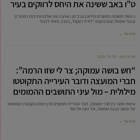
ט”ו באב ששינה את היחס לרווקים בעיר
כ-360 תושבות ותושבים מילאו בערב חג האהבה את אולם התרבות במתנ״ס
גבעת שמואל וצפו בהצגה "דירת רווקות", בערב מיוחד לכבוד
קרא עוד ←
אביחי טבק
29 יולי, 2026
“חש בושה עמוקה; צר לי שזו הרמה”:
חברי המועצה ודובר העירייה התקוטטו
מילולית – מול עיני התושבים ההמומים
עימות סוער בין חברי מועצה, דובר העירייה ותושבים פרץ אמש בקבוצת הווטסאפ
של תושבי גבעת שמואל, וכל זאת אל מול
קרא עוד ←