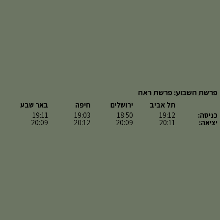
פרשת השבוע: פרשת ראה
תל אביב
ירושלים
חיפה
באר שבע
כניסה:
19:12
18:50
19:03
19:11
יציאה:
20:11
20:09
20:12
20:09