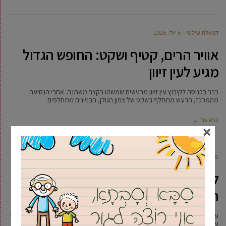
דניאלה שילוני
5 יולי, 2026
אוויר הרים, קטיף ושקט: החופש הגדול
מגיע לעין זיוון
כבר בכניסה לקיבוץ עין זיוון מרגישים שמשהו בקצב משתנה. אחרי הנסיעה
מהמרכז, הרעש מתחלף בשקט של צפון הגולן, הבניינים מתחלפים
קרא עוד ←
×
מקומונט גבעת שמואל
1 יולי, 2026
לתקופת מוגבלת: שעות פעילות פארק
המזרקות בגבעת שמואל מתעדכנות
עם תחילתו של חודש יולי ויציאת כ-7,000 ילדי מערכת החינוך בעיר לחופש הגדול
עדכנה עיריית גבעת שמואל את שעות פעילות