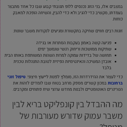
במצבים אלו, בני הזוג נכנסים ללופ תגובתי קבוע שבו כל אחד מתבצר
בעמדתו, מקשיב כדי להגיב ולא כדי להבין, והשיחה הופכת למאבק
כוחות.
זוגות רבים חווים שחיקה בתקשורת ומגיעים לנקודות משבר שונות:
פגיעה קשה באמון בעקבות הסתרות או בגידה
שתיקות ממושכות וריחוק רגשי שנמשך ימים
תחושה של בדידות עמוקה למרות השהות המשותפת באותו הבית
אובדן המשיכה והאינטימיות הפיזית לטובת התנהלות טכנית
בלבד
כדי לעצור את ההידרדרות הזו, מומלץ לפנות לייעוץ חיצוני.
טיפול זוגי
ברחובות
במכון קשרים מספק מרחב בטוח שבו לומדים לזהות את
הטריגרים האוטומטיים ולבנות מחדש ערוצי שיח פתוחים ומקרבים.
מה ההבדל בין קונפליקט בריא לבין
משבר עמוק שדורש מעורבות של