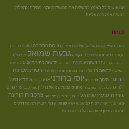
אנו עושים כל מאמץ להשלים את הנגשת האתר! במידה ונתקלת
בבעיה אנא פנה אלינו!
תגיות
איכות הסביבה
אולפנת אמי''ת
בחירות
אולפנת אמי"ת גבעת שמואל
בחירות
גבעת שמואל
בני עקיבא
גל לנצ'נר
מקומיות
ביטחון ופלילים
התחדשות עירונית
חדשות בחירות 2008
הבית היהודי
התנדבות
חדשות
חדשות מערכת
חדשות הנוער
חדשות ילדים
הגמלאים
חדשות הספורט
יוסי ברודני
החינוך
מיכל
חינוך
מד"א
ילדים
כדורסל
יום הזיכרון
וולדיגר
נדל''ן
עדי גרוס
מתנ"ס גבעת שמואל
מלחמת חרבות ברזל
נפתלי בנט
צרכנות
קורונה
עיריית גבעת שמואל
פסח
פורום פו"פ
פינוי בינוי
רונית לב
שמוליק מאירוביץ
תאונת דרכים
שכונת גיורא
קניון הגבעה
רווקות
תחבורה
תיכון גבעת שמואל
תרבות העיר