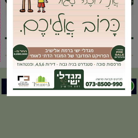
« פוסט קודם
פוסט הבא »