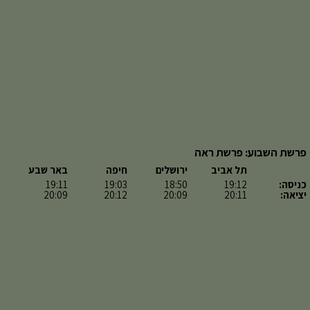
פרשת השבוע: פרשת ראה
תל אביב
ירושלים
חיפה
באר שבע
כניסה:
19:12
18:50
19:03
19:11
יציאה:
20:11
20:09
20:12
20:09