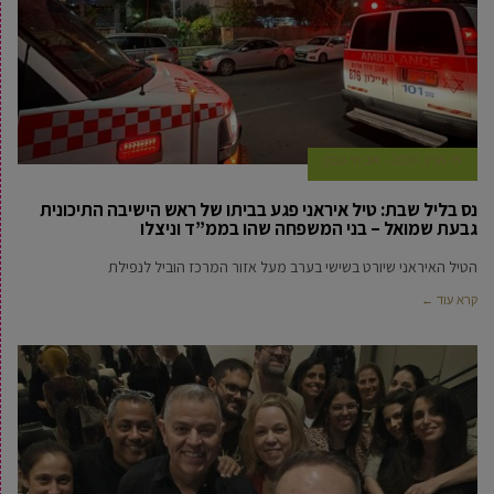
15 מרץ, 2026
אביחי טבק
נס בליל שבת: טיל איראני פגע בביתו של ראש הישיבה התיכונית
גבעת שמואל – בני המשפחה שהו בממ”ד וניצלו
הטיל האיראני שיורט בשישי בערב מעל אזור המרכז הוביל לנפילת
קרא עוד ←