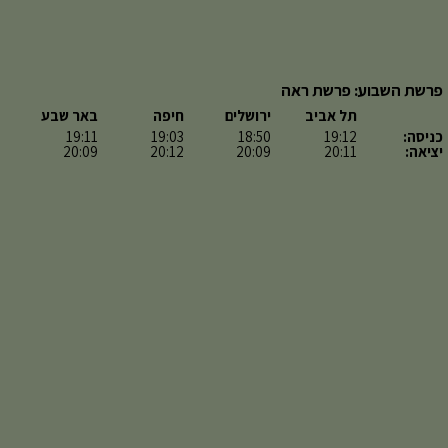
פרשת השבוע: פרשת ראה
תל אביב
ירושלים
חיפה
באר שבע
כניסה:
19:12
18:50
19:03
19:11
יציאה:
20:11
20:09
20:12
20:09