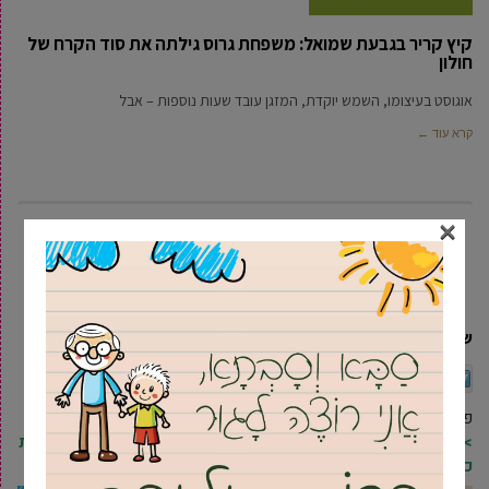
קיץ קריר בגבעת שמואל: משפחת גרוס גילתה את סוד הקרח של
חולון
אוגוסט בעיצומו, השמש יוקדת, המזגן עובד שעות נוספות – אבל
קרא עוד ←
×
7
6
5
4
3
2
1
שיתוף
Twitter
Facebook
הדפסה
אימייל
פרסומת
>> להצטרפות לרשימת התפוצה של מקומונט גבעת שמואל וקבלת
כל העדכונים ראשונים בווטסאפ, לחץ/י כאן <<