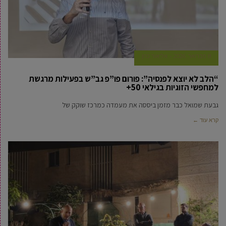
8 פברואר, 2026
‫אליאור כהן
“הלב לא יוצא לפנסיה”: פורום פו”פ גב”ש בפעילות מרגשת
למחפשי הזוגיות בגילאי 50+
גבעת שמואל כבר מזמן ביססה את מעמדה כמרכז שוקק של
קרא עוד ←